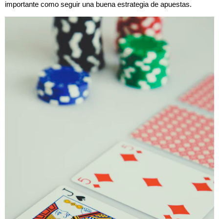
importante como seguir una buena estrategia de apuestas.