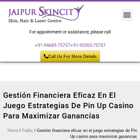
Hair 
Laser
Skin 
For appointment or assistance, please call
+91-94689-75757
+91-95303-75757
Call Us For More Details
Gestión Financiera Eficaz En El
Juego Estrategias De Pin Up Casino
Para Maximizar Ganancias
Home
/
Public
/
Gestión financiera eficaz en el juego estrategias de Pin
Up casino para maximizar ganancias