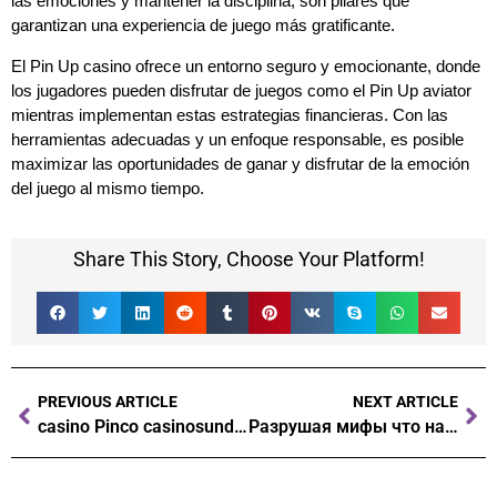
las emociones y mantener la disciplina, son pilares que
garantizan una experiencia de juego más gratificante.
El Pin Up casino ofrece un entorno seguro y emocionante, donde
los jugadores pueden disfrutar de juegos como el Pin Up aviator
mientras implementan estas estrategias financieras. Con las
herramientas adecuadas y un enfoque responsable, es posible
maximizar las oportunidades de ganar y disfrutar de la emoción
del juego al mismo tiempo.
Share This Story, Choose Your Platform!
PREVIOUS ARTICLE
NEXT ARTICLE
casino Pinco casinosunda kazanma stratejileri Başarılı bir oyun deneyimi için rehber
Разрушая мифы что на самом деле скрывается за азартными играми в Pinco