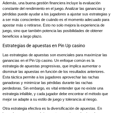
Además, una buena gestión financiera incluye la evaluación
constante del rendimiento en el juego. Analizar las ganancias y
pérdidas puede ayudar a los jugadores a ajustar sus estrategias y
a ser más conscientes de cuándo es el momento adecuado para
apostar más o retirarse. Esto no solo mejora la experiencia de
juego, sino que también potencia las posibilidades de obtener
beneficios a largo plazo.
Estrategias de apuestas en Pin Up casino
Las estrategias de apuestas son esenciales para maximizar las
ganancias en el Pin Up casino. Un enfoque común es la
estrategia de apuestas progresivas, que implica aumentar o
disminuir las apuestas en función de los resultados anteriores.
Esta táctica permite a los jugadores aprovechar las rachas
ganadoras y minimizar las pérdidas durante las rachas
perdedoras. Sin embargo, es vital entender que no existe una
estrategia infalible, y cada jugador debe encontrar el método que
mejor se adapte a su estilo de juego y tolerancia al riesgo.
Otra estrategia efectiva es la diversificación de apuestas. En