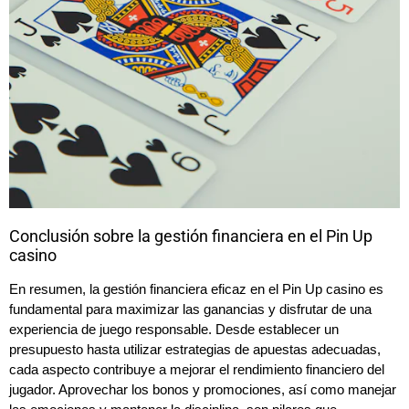
Conclusión sobre la gestión financiera en el Pin Up
casino
En resumen, la gestión financiera eficaz en el Pin Up casino es
fundamental para maximizar las ganancias y disfrutar de una
experiencia de juego responsable. Desde establecer un
presupuesto hasta utilizar estrategias de apuestas adecuadas,
cada aspecto contribuye a mejorar el rendimiento financiero del
jugador. Aprovechar los bonos y promociones, así como manejar