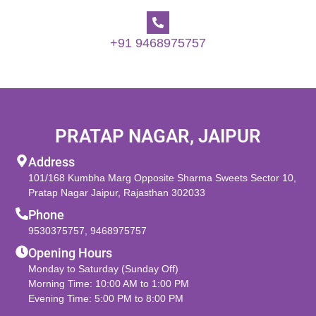
+91 9468975757
PRATAP NAGAR, JAIPUR
Address
101/168 Kumbha Marg Opposite Sharma Sweets Sector 10,
Pratap Nagar Jaipur, Rajasthan 302033
Phone
9530375757
,
9468975757
Opening Hours
Monday to Saturday (Sunday Off)
Morning Time: 10:00 AM to 1:00 PM
Evening Time: 5:00 PM to 8:00 PM