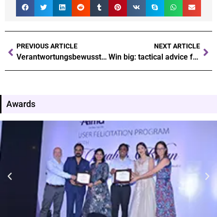
PREVIOUS ARTICLE
NEXT ARTICLE
Verantwortungsbewusst spielen Tipps für sicheres Glücksspiel im Casino
Win big: tactical advice for intelligent casino play
Awards