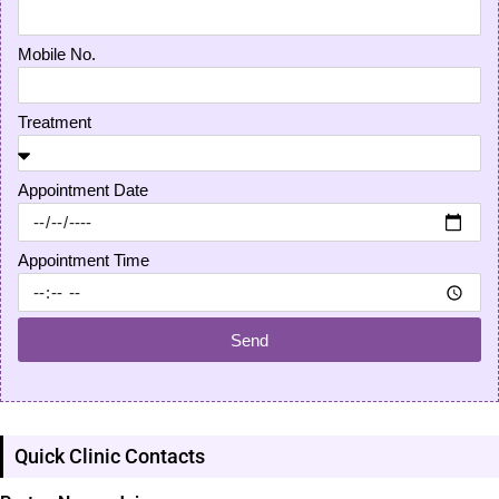
Mobile No.
Treatment
Appointment Date
Appointment Time
Send
Quick Clinic Contacts