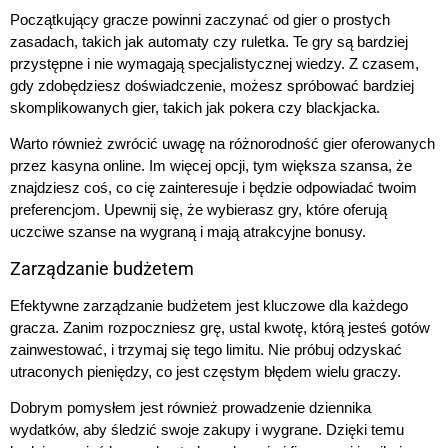
Początkujący gracze powinni zaczynać od gier o prostych
zasadach, takich jak automaty czy ruletka. Te gry są bardziej
przystępne i nie wymagają specjalistycznej wiedzy. Z czasem,
gdy zdobędziesz doświadczenie, możesz spróbować bardziej
skomplikowanych gier, takich jak pokera czy blackjacka.
Warto również zwrócić uwagę na różnorodność gier oferowanych
przez kasyna online. Im więcej opcji, tym większa szansa, że
znajdziesz coś, co cię zainteresuje i będzie odpowiadać twoim
preferencjom. Upewnij się, że wybierasz gry, które oferują
uczciwe szanse na wygraną i mają atrakcyjne bonusy.
Zarządzanie budżetem
Efektywne zarządzanie budżetem jest kluczowe dla każdego
gracza. Zanim rozpoczniesz grę, ustal kwotę, którą jesteś gotów
zainwestować, i trzymaj się tego limitu. Nie próbuj odzyskać
utraconych pieniędzy, co jest częstym błędem wielu graczy.
Dobrym pomysłem jest również prowadzenie dziennika
wydatków, aby śledzić swoje zakupy i wygrane. Dzięki temu