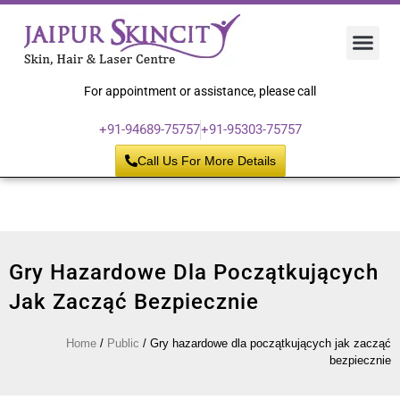
Hair 
Laser
Skin 
For appointment or assistance, please call
+91-94689-75757
+91-95303-75757
Call Us For More Details
Gry Hazardowe Dla Początkujących
Jak Zacząć Bezpiecznie
Home
/
Public
/
Gry hazardowe dla początkujących jak zacząć
bezpiecznie