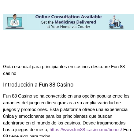
Guía esencial para principiantes en casinos descubre Fun 88
casino
Introducción a Fun 88 Casino
Fun 88 Casino se ha convertido en una opción popular entre los
amantes del juego en línea gracias a su amplia variedad de
juegos y promociones. Esta plataforma ofrece una experiencia
única y emocionante para los principiantes que buscan
adentrarse en el mundo de los casinos. Desde tragamonedas
hasta juegos de mesa,
https://www.fun88-casino.mx/bonos/
Fun
88 tiene algo para todos.