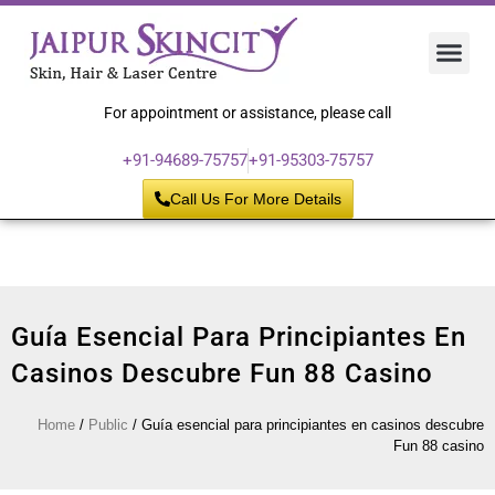
Hair 
Laser
Skin 
For appointment or assistance, please call
+91-94689-75757
+91-95303-75757
Call Us For More Details
Guía Esencial Para Principiantes En
Casinos Descubre Fun 88 Casino
Home
/
Public
/
Guía esencial para principiantes en casinos descubre
Fun 88 casino