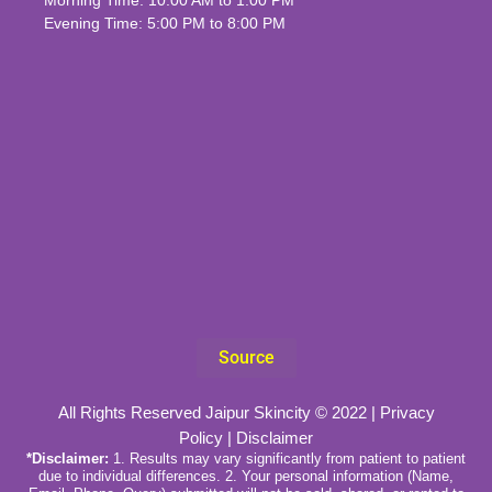
Evening Time: 5:00 PM to 8:00 PM
Source
All Rights Reserved Jaipur Skincity © 2022 |
Privacy
Policy
|
Disclaimer
*Disclaimer:
1. Results may vary significantly from patient to patient
due to individual differences. 2. Your personal information (Name,