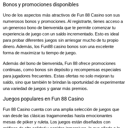
Bonos y promociones disponibles
Uno de los aspectos más atractivos de Fun 88 Casino son sus
numerosos bonos y promociones. Al registrarte, tienes acceso a
un generoso bono de bienvenida que te permite comenzar tu
experiencia de juego con un saldo incrementado. Esto es ideal
para probar diferentes juegos sin arriesgar mucho de tu propio
dinero. Además, los Fun88 casino bonos son una excelente
forma de maximizar tu tiempo de juego.
Además del bono de bienvenida, Fun 88 ofrece promociones
continuas, como bonos sin depósito y recompensas especiales
para jugadores frecuentes. Estas ofertas no solo mejoran tu
saldo, sino que también te brindan la oportunidad de experimentar
una variedad de juegos y ganar más premios.
Juegos populares en Fun 88 Casino
Fun 88 Casino cuenta con una amplia selección de juegos que
van desde las clásicas tragamonedas hasta emocionantes
mesas de póker y ruleta. Los juegos están diseñados con