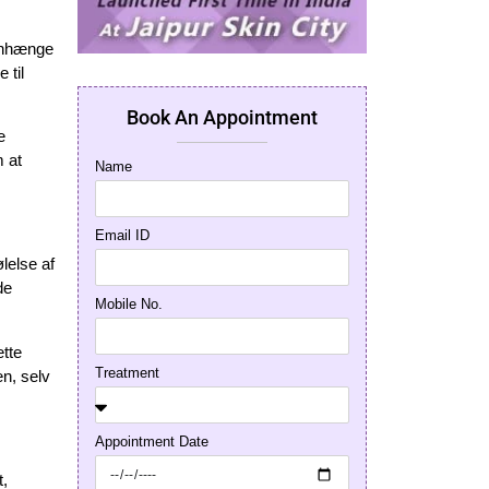
menhænge
 til
Book An Appointment
e
m at
Name
Email ID
ølelse af
de
Mobile No.
ætte
Treatment
en, selv
Appointment Date
t,