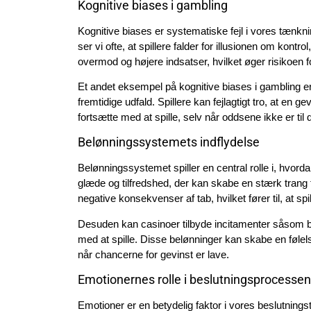
Kognitive biases i gambling
Kognitive biases er systematiske fejl i vores tæn
ser vi ofte, at spillere falder for illusionen om kontrol
overmod og højere indsatser, hvilket øger risikoen 
Et andet eksempel på kognitive biases i gambling er 
fremtidige udfald. Spillere kan fejlagtigt tro, at en g
fortsætte med at spille, selv når oddsene ikke er til 
Belønningssystemets indflydelse
Belønningssystemet spiller en central rolle i, hvordan
glæde og tilfredshed, der kan skabe en stærk trang 
negative konsekvenser af tab, hvilket fører til, at spi
Desuden kan casinoer tilbyde incitamenter såsom bonu
med at spille. Disse belønninger kan skabe en følelse
når chancerne for gevinst er lave.
Emotionernes rolle i beslutningsprocessen
Emotioner er en betydelig faktor i vores beslutnings