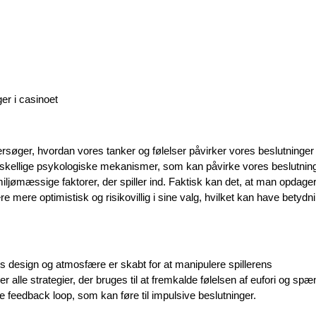
er i casinoet
ersøger, hvordan vores tanker og følelser påvirker vores beslutninger 
forskellige psykologiske mekanismer, som kan påvirke vores beslutnin
miljømæssige faktorer, der spiller ind. Faktisk kan det, at man opdage
være mere optimistisk og risikovillig i sine valg, hvilket kan have betydni
es design og atmosfære er skabt for at manipulere spillerens
r alle strategier, der bruges til at fremkalde følelsen af eufori og spæ
ve feedback loop, som kan føre til impulsive beslutninger.