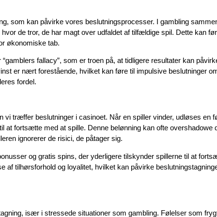
kning, som kan påvirke vores beslutningsprocesser. I gambling sam
, hvor de tror, de har magt over udfaldet af tilfældige spil. Dette kan føre
for økonomiske tab.
“gamblers fallacy”, som er troen på, at tidligere resultater kan påvirk
evinst er nært forestående, hvilket kan føre til impulsive beslutninger o
deres fordel.
 vi træffer beslutninger i casinoet. Når en spiller vinder, udløses en f
til at fortsætte med at spille. Denne belønning kan ofte overshadowe 
lleren ignorerer de risici, de påtager sig.
sser og gratis spins, der yderligere tilskynder spillerne til at forts
 af tilhørsforhold og loyalitet, hvilket kan påvirke beslutningstagning
tagning, især i stressede situationer som gambling. Følelser som fryg