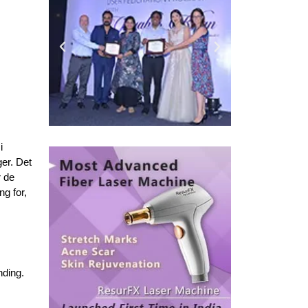
i
ger. Det
r de
ng for,
nding.