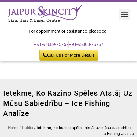
Hair 
Laser
Skin 
For appointment or assistance, please call
+91-94689-75757
+91-95303-75757
Call Us For More Details
Ietekme, Ko Kazino Spēles Atstāj Uz
Mūsu Sabiedrību – Ice Fishing
Analīze
Home
/
Public
/
Ietekme, ko kazino spēles atstāj uz mūsu sabiedrību –
Ice Fishing analīze