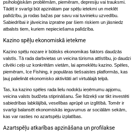
psiholoģiskām problēmām, piemēram, depresiju vai trauksmi.
Tādēļ ir svarīgi būt apzinātam par spēļu ietekmi un meklēt
palīdzību, ja rodas bažas par savu vai tuvinieku uzvedību.
Sabiedrībai ir jāveicina izpratne par šiem riskiem un jāsniedz
atbalsts tiem, kuriem nepieciešama palīdzība.
Kazino spēļu ekonomiskā ietekme
Kazino spēļu nozare ir būtisks ekonomikas faktors daudzās
valstīs. Tā rada darbvietas un veicina tūrisma attīstību, jo daudzi
cilvēki ceļo uz konkrētām vietām, lai apmeklētu kazino. Spēles,
piemēram, Ice Fishing, ir populāras tiešsaistes platformās, kas
ļauj palielināt ekonomisko aktivitāti arī virtuālajā telpā.
Tas, ka kazino spēles rada lielu nodokļu ieņēmumu apjomu,
veicina valsts budžeta stiprināšanu. Šie līdzekļi var tikt investēti
sabiedrības labklājībā, veselības aprūpē un izglītībā. Tomēr ir
svarīgi balansēt ekonomiskās ieguvumus ar sociālām sekām,
kas var rasties no azartspēļu izplatības.
Azartspēļu atkarības apzināšana un profilakse