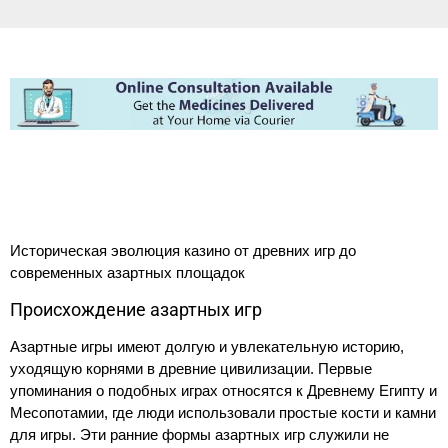
Историческая эволюция казино от древних игр до
современных азартных площадок
Происхождение азартных игр
Азартные игры имеют долгую и увлекательную историю,
уходящую корнями в древние цивилизации. Первые
упоминания о подобных играх относятся к Древнему Египту и
Месопотамии, где люди использовали простые кости и камни
для игры. Эти ранние формы азартных игр служили не