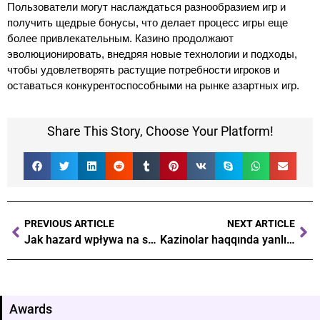
Пользователи могут наслаждаться разнообразием игр и
получить щедрые бонусы, что делает процесс игры еще
более привлекательным. Казино продолжают
эволюционировать, внедряя новые технологии и подходы,
чтобы удовлетворять растущие потребности игроков и
оставаться конкурентоспособными на рынке азартных игр.
Share This Story, Choose Your Platform!
PREVIOUS ARTICLE
NEXT ARTICLE
Jak hazard wpływa na społeczeństwo badanie skutków Mafia Casino
Kazinolar haqqında yanlış anlayışları necə aradan qaldıraq
Awards