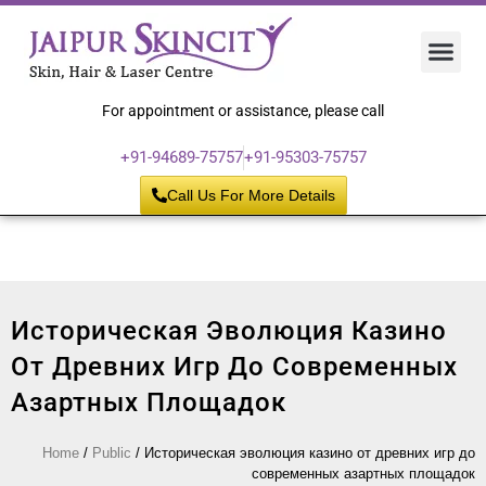
Hair 
Laser
Skin 
For appointment or assistance, please call
+91-94689-75757
+91-95303-75757
Call Us For More Details
Историческая Эволюция Казино
От Древних Игр До Современных
Азартных Площадок
Home
/
Public
/
Историческая эволюция казино от древних игр до
современных азартных площадок