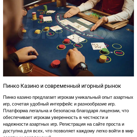
Пинко Казино и современный игорный рынок
Пинко казино предлагает игрокам уникальный опыт азартных
игр, сочетая удобный интерфейс и разнообразие игр.
Платформа легальна и безопасна благодаря лицензии, что
обеспечивает игрокам уверенность в честности и
надежности азартных игр. Регистрация на сайте проста и
доступна для всех, что позволяет каждому легко войти в мир