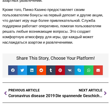
азартных развлечений.
Кроме того, Пинко Казино предоставляет своим
пользователям бонусы на первый депозит и другие акции,
что делает игру еще более привлекательной. Служба
поддержки работает оперативно, помогая пользователям
решать любые возникающие вопросы. Это создает
комфортную атмосферу для игры, где каждый может
наслаждаться азартом и развлечениями.
Share This Story, Choose Your Platform!
PREVIOUS ARTICLE
NEXT ARTICLE
Coronavirus disease 2019
Die spannende Geschichte der Casinos und ihre Entwicklung über die Jahrhunderte