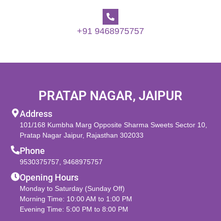
+91 9468975757
PRATAP NAGAR, JAIPUR
Address
101/168 Kumbha Marg Opposite Sharma Sweets Sector 10,
Pratap Nagar Jaipur, Rajasthan 302033
Phone
9530375757
,
9468975757
Opening Hours
Monday to Saturday (Sunday Off)
Morning Time: 10:00 AM to 1:00 PM
Evening Time: 5:00 PM to 8:00 PM