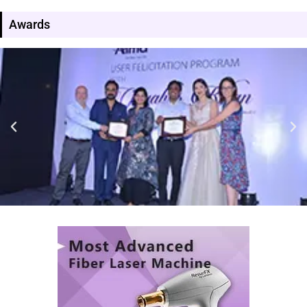
Awards