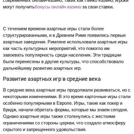
современных онлайн-казино, таких как Пинко Казино, игроки
могут получить
бонусы онлайн казино
за свои ставки.
С течением времени азартные игры стали более
структурированными, и в Древнем Риме появились первые
азартные заведения. Римляне использовали азартные игры
как часть культурных мероприятий, что помогло им
завоевать популярность среди населения. Эти традиции
были перенесены в другие культуры, что способствовало
дальнейшему развитию азартных игр.
Развитие азартных игр в средние века
В средние века азартные игры продолжали развиваться, но с
некоторыми изменениями. В это время карточные игры стали
особенно популярными в Европе. Игры, такие как покер и
бридж, начали обретать формы, которые мы знаем сегодня.
Однако азартные игры также столкнулись с жесткими
ограничениями со стороны церкви, что создало атмосферу
скрытого и запрещенного удовольствия.