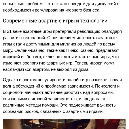
серьезные проблемы, что стало поводом для дискуссий о
необходимости регулирования игорного бизнеса.
Современные азартные игры и технологии
В 21 веке азартные игры претерпели революцию благодаря
развитию технологий. С появлением интернета азартные
игры стали доступными для миллионов людей по всему
миру. Онлайн-казино, такие как Пинко Казино, предлагают
широкий выбор игр, включая слоты и карточные игры, что
изменяет восприятие азартных игр. Теперь игроки могут
наслаждаться азартом, не выходя из дома.
Однако с ростом популярности онлайн-игр возникает новая
волна обсуждений о проблемах зависимости. Психологи и
социологи начинают активнее работать над вопросами,
связанными с игровой зависимостью, и предлагают
различные методы помощи. Это подчеркивает важность
осознания рисков, связанных с азартными играми.