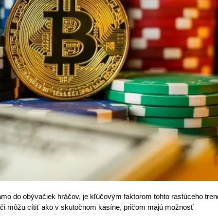
iamo do obývačiek hráčov, je kľúčovým faktorom tohto rastúceho tren
áči môžu cítiť ako v skutočnom kasíne, pričom majú možnosť