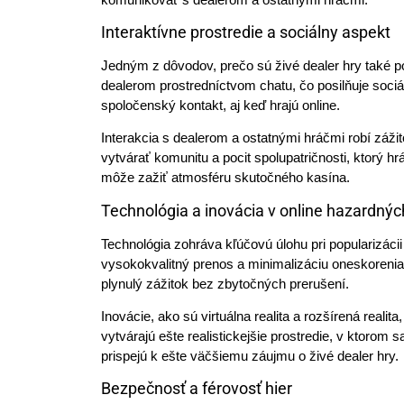
Interaktívne prostredie a sociálny aspekt
Jedným z dôvodov, prečo sú živé dealer hry také po
dealerom prostredníctvom chatu, čo posilňuje sociáln
spoločenský kontakt, aj keď hrajú online.
Interakcia s dealerom a ostatnými hráčmi robí záž
vytvárať komunitu a pocit spolupatričnosti, ktorý hr
môže zažiť atmosféru skutočného kasína.
Technológia a inovácia v online hazardnýc
Technológia zohráva kľúčovú úlohu pri popularizáci
vysokokvalitný prenos a minimalizáciu oneskorenia, 
plynulý zážitok bez zbytočných prerušení.
Inovácie, ako sú virtuálna realita a rozšírená reali
vytvárajú ešte realistickejšie prostredie, v ktorom 
prispejú k ešte väčšiemu záujmu o živé dealer hry.
Bezpečnosť a férovosť hier