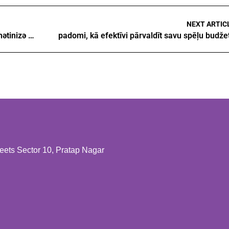
NEXT ARTIC
Dünyanın ən məşhur kazino melbet ilə səyahətinizə başlayın
padomi, kā efektīvi pārvaldīt savu spēļu budže
ts Sector 10, Pratap Nagar