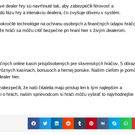
ivé dealer hry sú navrhnuté tak, aby zabezpečili férovosť a
ú fázu hry a interakciu dealera, čo zvyšuje dôveru v systém.
okročilé technológie na ochranu osobných a finančných údajov hráčo
e hráči sa môžu cítiť bezpečne pri hraní hier s živým dealerom.
ičných online kasín prispôsobených pre slovenských hráčov. S dôr
 rôznych kasínach, bonusoch a hernej ponuke. Naším cieľom je pom
ealer hier.
ezpečili, že naši čitatelia majú prístup len k tým najlepším a
 o hrách, našim sprievodcom si hráči môžu vybrať to najvhodnejšie 