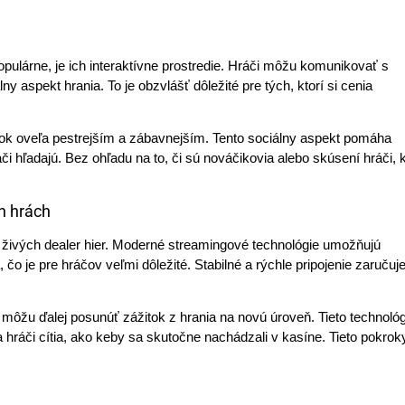
pulárne, je ich interaktívne prostredie. Hráči môžu komunikovať s
y aspekt hrania. To je obzvlášť dôležité pre tých, ktorí si cenia
itok oveľa pestrejším a zábavnejším. Tento sociálny aspekt pomáha
áči hľadajú. Bez ohľadu na to, či sú nováčikovia alebo skúsení hráči,
h hrách
i živých dealer hier. Moderné streamingové technológie umožňujú
čo je pre hráčov veľmi dôležité. Stabilné a rýchle pripojenie zaručuj
ta, môžu ďalej posunúť zážitok z hrania na novú úroveň. Tieto technoló
sa hráči cítia, ako keby sa skutočne nachádzali v kasíne. Tieto pokrok