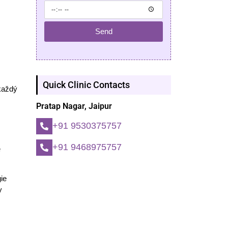
Send
Quick Clinic Contacts
 každý
Pratap Nagar, Jaipur
+91 9530375757
+91 9468975757
e
gie
y