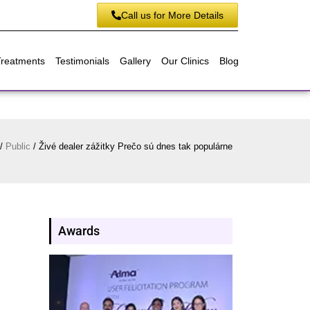
Call us for More Details
Treatments
Testimonials
Gallery
Our Clinics
Blog
/
Public
/
Živé dealer zážitky Prečo sú dnes tak populárne
Awards