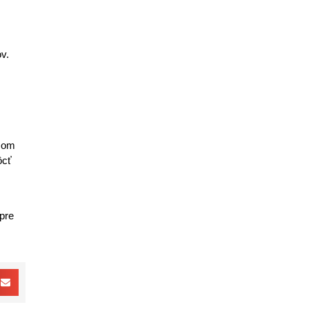
v.
azom
ôcť
pre