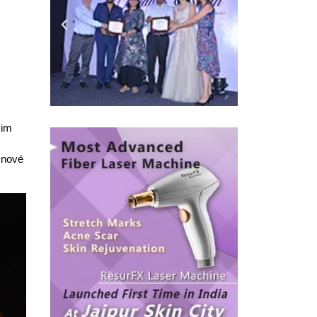
 im
 nové