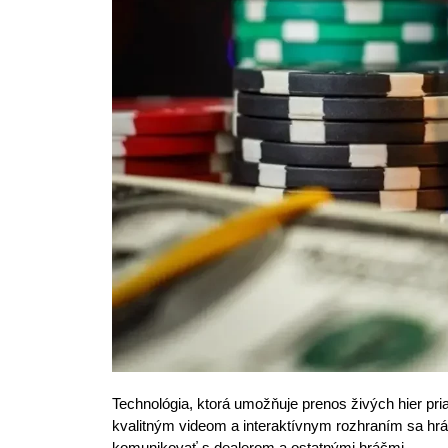
Technológia, ktorá umožňuje prenos živých hier pr
kvalitným videom a interaktívnym rozhraním sa hr
komunikovať s dealerom a ostatnými hráčmi.