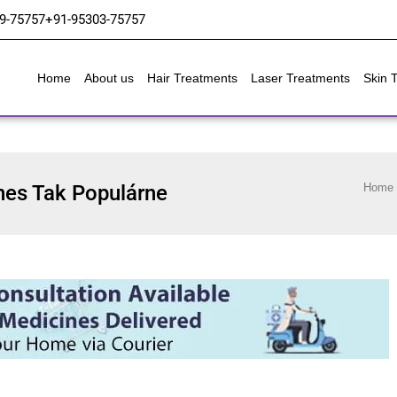
9-75757
+91-95303-75757
Home
About us
Hair Treatments
Laser Treatments
Skin 
nes Tak Populárne
Home