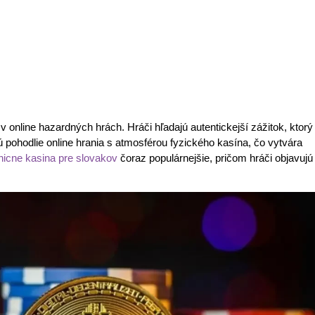
v online hazardných hrách. Hráči hľadajú autentickejší zážitok, ktorý
 pohodlie online hrania s atmosférou fyzického kasína, čo vytvára
nicne kasina pre slovakov
čoraz populárnejšie, pričom hráči objavujú