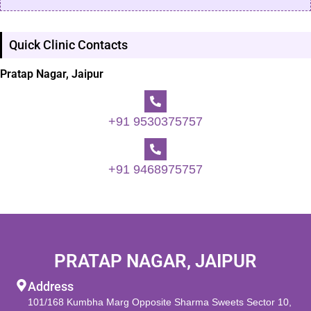
Quick Clinic Contacts
Pratap Nagar, Jaipur
+91 9530375757
+91 9468975757
PRATAP NAGAR, JAIPUR
Address
101/168 Kumbha Marg Opposite Sharma Sweets Sector 10,