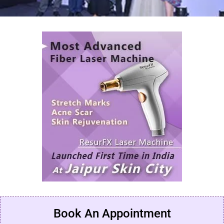
Book An Appointment