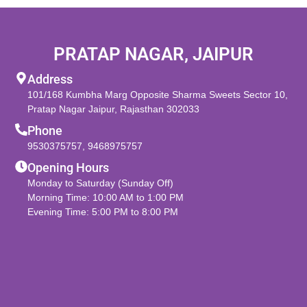
PRATAP NAGAR, JAIPUR
Address
101/168 Kumbha Marg Opposite Sharma Sweets Sector 10,
Pratap Nagar Jaipur, Rajasthan 302033
Phone
9530375757
,
9468975757
Opening Hours
Monday to Saturday (Sunday Off)
Morning Time: 10:00 AM to 1:00 PM
Evening Time: 5:00 PM to 8:00 PM