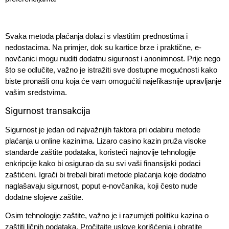
Svaka metoda plaćanja dolazi s vlastitim prednostima i
nedostacima. Na primjer, dok su kartice brze i praktične, e-
novčanici mogu nuditi dodatnu sigurnost i anonimnost. Prije nego
što se odlučite, važno je istražiti sve dostupne mogućnosti kako
biste pronašli onu koja će vam omogućiti najefikasnije upravljanje
vašim sredstvima.
Sigurnost transakcija
Sigurnost je jedan od najvažnijih faktora pri odabiru metode
plaćanja u online kazinima. Lizaro casino kazin pruža visoke
standarde zaštite podataka, koristeći najnovije tehnologije
enkripcije kako bi osigurao da su svi vaši finansijski podaci
zaštićeni. Igrači bi trebali birati metode plaćanja koje dodatno
naglašavaju sigurnost, poput e-novčanika, koji često nude
dodatne slojeve zaštite.
Osim tehnologije zaštite, važno je i razumjeti politiku kazina o
zaštiti ličnih podataka. Pročitajte uslove korišćenja i obratite