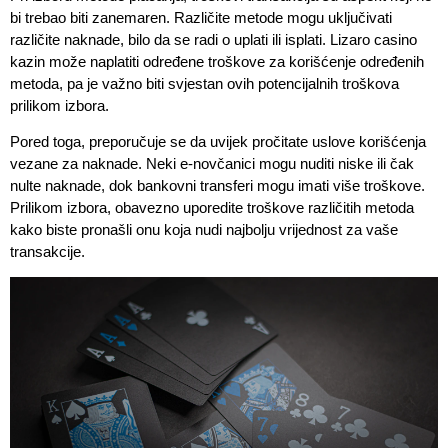
bi trebao biti zanemaren. Različite metode mogu uključivati
različite naknade, bilo da se radi o uplati ili isplati. Lizaro casino
kazin može naplatiti određene troškove za korišćenje određenih
metoda, pa je važno biti svjestan ovih potencijalnih troškova
prilikom izbora.
Pored toga, preporučuje se da uvijek pročitate uslove korišćenja
vezane za naknade. Neki e-novčanici mogu nuditi niske ili čak
nulte naknade, dok bankovni transferi mogu imati više troškove.
Prilikom izbora, obavezno uporedite troškove različitih metoda
kako biste pronašli onu koja nudi najbolju vrijednost za vaše
transakcije.