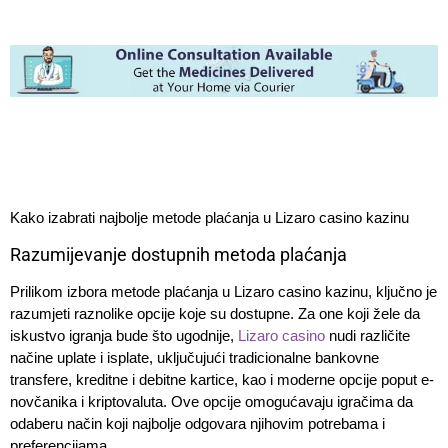
Kako izabrati najbolje metode plaćanja u Lizaro casino kazinu
Razumijevanje dostupnih metoda plaćanja
Prilikom izbora metode plaćanja u Lizaro casino kazinu, ključno je
razumjeti raznolike opcije koje su dostupne. Za one koji žele da
iskustvo igranja bude što ugodnije,
Lizaro casino
nudi različite
načine uplate i isplate, uključujući tradicionalne bankovne
transfere, kreditne i debitne kartice, kao i moderne opcije poput e-
novčanika i kriptovaluta. Ove opcije omogućavaju igračima da
odaberu način koji najbolje odgovara njihovim potrebama i
preferencijama.