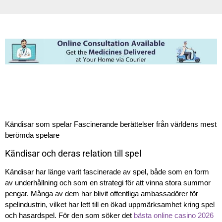
Kändisar som spelar Fascinerande berättelser från världens mest
berömda spelare
Kändisar och deras relation till spel
Kändisar har länge varit fascinerade av spel, både som en form
av underhållning och som en strategi för att vinna stora summor
pengar. Många av dem har blivit offentliga ambassadörer för
spelindustrin, vilket har lett till en ökad uppmärksamhet kring spel
och hasardspel. För den som söker det
bästa online casino 2026