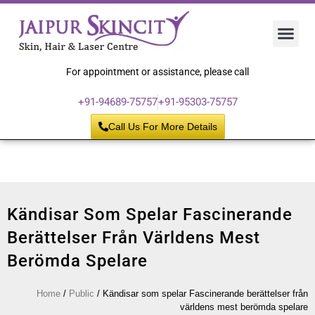
Hair 
Laser
Skin 
For appointment or assistance, please call
+91-94689-75757
+91-95303-75757
Call Us For More Details
Kändisar Som Spelar Fascinerande
Berättelser Från Världens Mest
Berömda Spelare
Home
/
Public
/
Kändisar som spelar Fascinerande berättelser från
världens mest berömda spelare