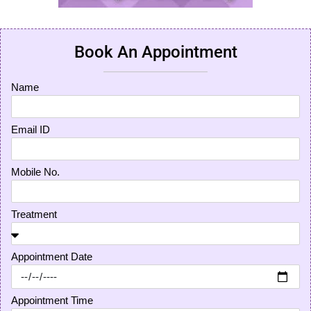
Book An Appointment
Name
Email ID
Mobile No.
Treatment
Appointment Date
Appointment Time