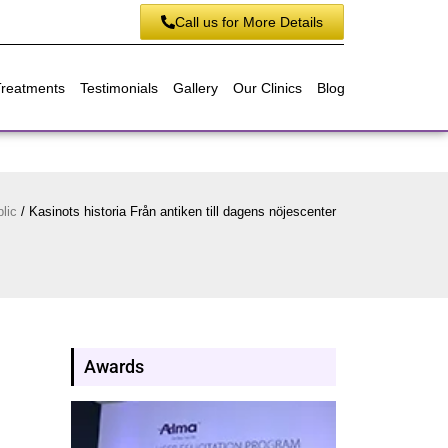
Call us for More Details
Treatments
Testimonials
Gallery
Our Clinics
Blog
lic
/
Kasinots historia Från antiken till dagens nöjescenter
Awards