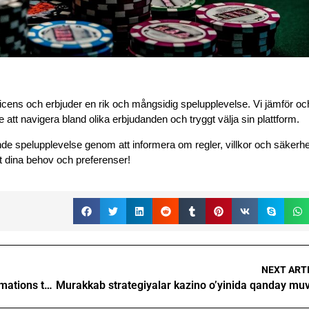
licens och erbjuder en rik och mångsidig spelupplevelse. Vi jämför och
re att navigera bland olika erbjudanden och tryggt välja sin plattform.
ande spelupplevelse genom att informera om regler, villkor och säkerhe
t dina behov och preferenser!
NEXT ART
The future of gambling trends and transformations to watch