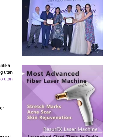
antika
ng utan
no utan
ner