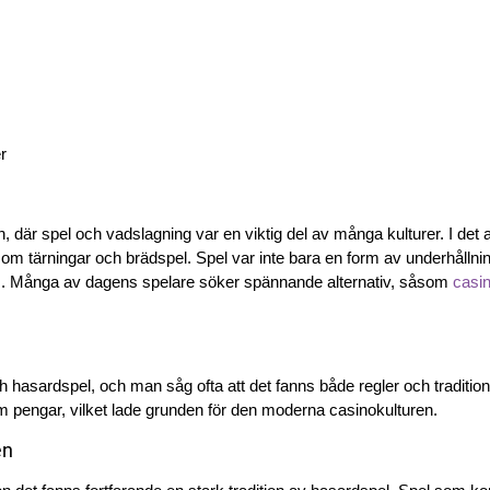
r
ken, där spel och vadslagning var en viktig del av många kulturer. I det 
m tärningar och brädspel. Spel var inte bara en form av underhållni
tus. Många av dagens spelare söker spännande alternativ, såsom
casi
h hasardspel, och man såg ofta att det fanns både regler och traditio
om pengar, vilket lade grunden för den moderna casinokulturen.
en