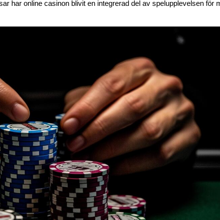
sar har online casinon blivit en integrerad del av spelupplevelsen för