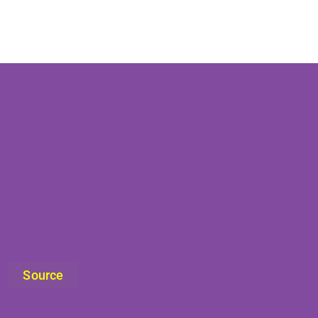
Source