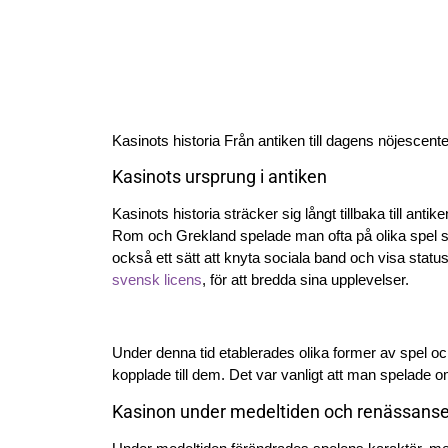
Kasinots historia Från antiken till dagens nöjescente
Kasinots ursprung i antiken
Kasinots historia sträcker sig långt tillbaka till anti
Rom och Grekland spelade man ofta på olika spel so
också ett sätt att knyta sociala band och visa sta
svensk licens
, för att bredda sina upplevelser.
Under denna tid etablerades olika former av spel oc
kopplade till dem. Det var vanligt att man spelade 
Kasinon under medeltiden och renässans