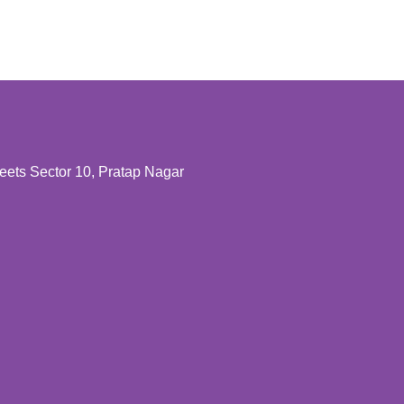
ts Sector 10, Pratap Nagar