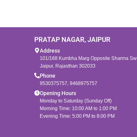
PRATAP NAGAR, JAIPUR
Address
101/168 Kumbha Marg Opposite Sharma Swee
Jaipur, Rajasthan 302033
Phone
9530375757
,
9468975757
Opening Hours
Monday to Saturday (Sunday Off)
Morning Time: 10:00 AM to 1:00 PM
Evening Time: 5:00 PM to 8:00 PM