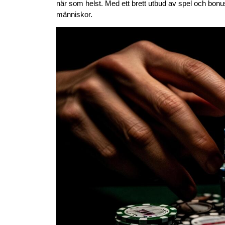
när som helst. Med ett brett utbud av spel och bonu
människor.