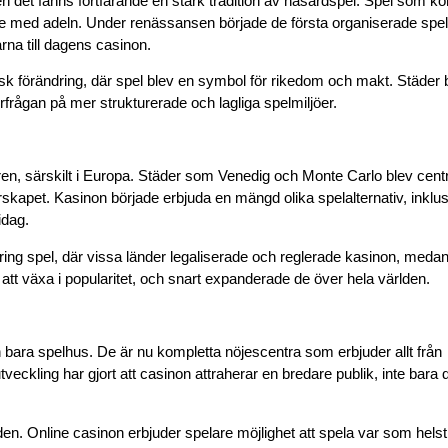
 det fanns fortfarande en stark tradition av hasardspel. Spel som ko
de med adeln. Under renässansen började de första organiserade spe
rna till dagens casinon.
isk förändring, där spel blev en symbol för rikedom och makt. Städer 
erfrågan på mer strukturerade och lagliga spelmiljöer.
en, särskilt i Europa. Städer som Venedig och Monte Carlo blev cent
skapet. Kasinon började erbjuda en mängd olika spelalternativ, inklu
idag.
kring spel, där vissa länder legaliserade och reglerade kasinon, meda
 att växa i popularitet, och snart expanderade de över hela världen.
n bara spelhus. De är nu kompletta nöjescentra som erbjuder allt från
tveckling har gjort att casinon attraherar en bredare publik, inte bara
den. Online casinon erbjuder spelare möjlighet att spela var som hels