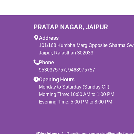
PRATAP NAGAR, JAIPUR
Address
101/168 Kumbha Marg Opposite Sharma Swee
Jaipur, Rajasthan 302033
Phone
9530375757
,
9468975757
Opening Hours
Monday to Saturday (Sunday Off)
Morning Time: 10:00 AM to 1:00 PM
Evening Time: 5:00 PM to 8:00 PM
*Disclaimer:
1. Results may vary significantly from 