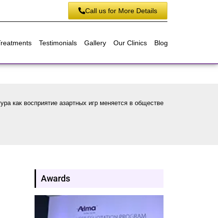
Call us for More Details
Treatments
Testimonials
Gallery
Our Clinics
Blog
тура как восприятие азартных игр меняется в обществе
Awards