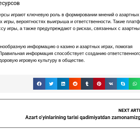
есурсов
сы играют ключевую роль в формировании мнений о азартных 
х игры, вероятностях выигрыша и ответственности. Такие плат
ссу игры, а также предупреждают о рисках, связанных с азартн
знообразную информацию о казино и азартных играх, помогая
 Правильная информация способствует созданию ответственног
доровую игровую культуру в обществе.
NEXT ART