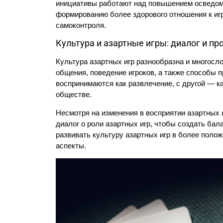
инициативы работают над повышением осведомл
формированию более здорового отношения к игр
самоконтроля.
Культура и азартные игры: диалог и п
Культура азартных игр разнообразна и многосло
общения, поведение игроков, а также способы п
воспринимаются как развлечение, с другой — к
обществе.
Несмотря на изменения в восприятии азартных 
диалог о роли азартных игр, чтобы создать ба
развивать культуру азартных игр в более поло
аспекты.