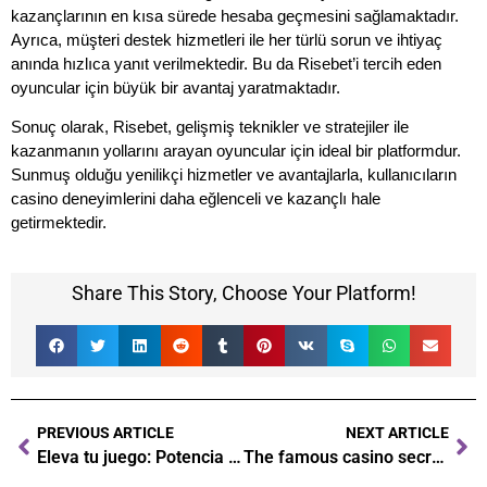
kazançlarının en kısa sürede hesaba geçmesini sağlamaktadır.
Ayrıca, müşteri destek hizmetleri ile her türlü sorun ve ihtiyaç
anında hızlıca yanıt verilmektedir. Bu da Risebet’i tercih eden
oyuncular için büyük bir avantaj yaratmaktadır.
Sonuç olarak, Risebet, gelişmiş teknikler ve stratejiler ile
kazanmanın yollarını arayan oyuncular için ideal bir platformdur.
Sunmuş olduğu yenilikçi hizmetler ve avantajlarla, kullanıcıların
casino deneyimlerini daha eğlenceli ve kazançlı hale
getirmektedir.
Share This Story, Choose Your Platform!
PREVIOUS ARTICLE
NEXT ARTICLE
Eleva tu juego: Potencia tus ganancias en el casino con apuestas estratégicas
The famous casino secrets to balancing risk and total enjoyment