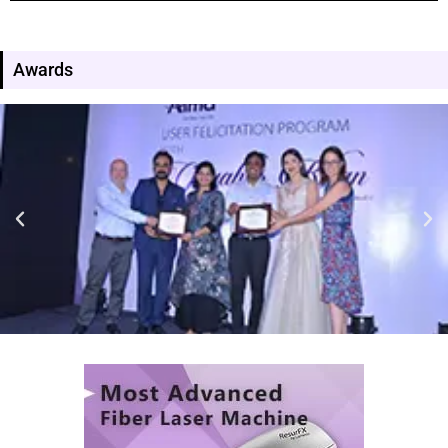
Awards