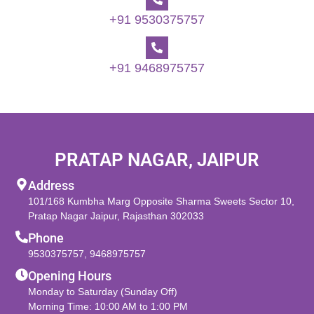
+91 9530375757
+91 9468975757
PRATAP NAGAR, JAIPUR
Address
101/168 Kumbha Marg Opposite Sharma Sweets Sector 10,
Pratap Nagar Jaipur, Rajasthan 302033
Phone
9530375757
,
9468975757
Opening Hours
Monday to Saturday (Sunday Off)
Morning Time: 10:00 AM to 1:00 PM