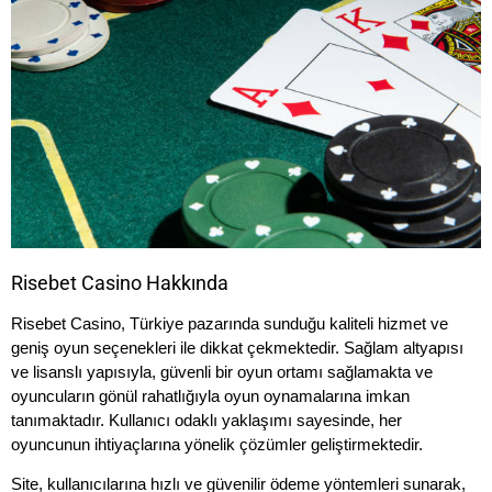
Risebet Casino Hakkında
Risebet Casino, Türkiye pazarında sunduğu kaliteli hizmet ve
geniş oyun seçenekleri ile dikkat çekmektedir. Sağlam altyapısı
ve lisanslı yapısıyla, güvenli bir oyun ortamı sağlamakta ve
oyuncuların gönül rahatlığıyla oyun oynamalarına imkan
tanımaktadır. Kullanıcı odaklı yaklaşımı sayesinde, her
oyuncunun ihtiyaçlarına yönelik çözümler geliştirmektedir.
Site, kullanıcılarına hızlı ve güvenilir ödeme yöntemleri sunarak,