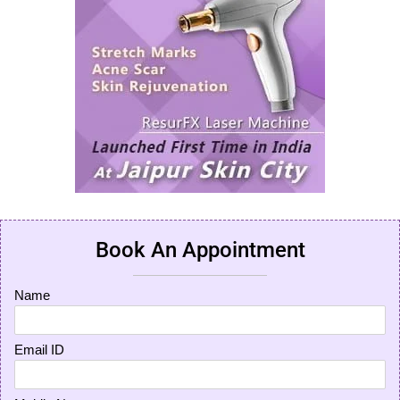
Book An Appointment
Name
Email ID