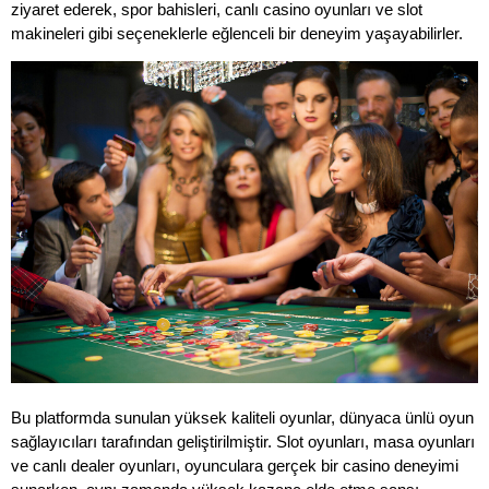
ziyaret ederek, spor bahisleri, canlı casino oyunları ve slot
makineleri gibi seçeneklerle eğlenceli bir deneyim yaşayabilirler.
Bu platformda sunulan yüksek kaliteli oyunlar, dünyaca ünlü oyun
sağlayıcıları tarafından geliştirilmiştir. Slot oyunları, masa oyunları
ve canlı dealer oyunları, oyunculara gerçek bir casino deneyimi