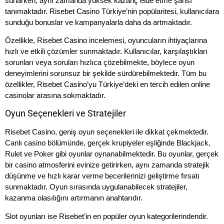
sunarken, aynı zamanda yüksek kazanç elde etme şansı
tanımaktadır. Risebet Casino Türkiye’nin popülaritesi, kullanıcılara
sunduğu bonuslar ve kampanyalarla daha da artmaktadır.
Özellikle, Risebet Casino incelemesi, oyuncuların ihtiyaçlarına
hızlı ve etkili çözümler sunmaktadır. Kullanıcılar, karşılaştıkları
sorunları veya soruları hızlıca çözebilmekte, böylece oyun
deneyimlerini sorunsuz bir şekilde sürdürebilmektedir. Tüm bu
özellikler, Risebet Casino’yu Türkiye’deki en tercih edilen online
casinolar arasına sokmaktadır.
Oyun Seçenekleri ve Stratejiler
Risebet Casino, geniş oyun seçenekleri ile dikkat çekmektedir.
Canlı casino bölümünde, gerçek krupiyeler eşliğinde Blackjack,
Rulet ve Poker gibi oyunlar oynanabilmektedir. Bu oyunlar, gerçek
bir casino atmosferini evinize getirirken, aynı zamanda stratejik
düşünme ve hızlı karar verme becerilerinizi geliştirme fırsatı
sunmaktadır. Oyun sırasında uygulanabilecek stratejiler,
kazanma olasılığını artırmanın anahtarıdır.
Slot oyunları ise Risebet’in en popüler oyun kategorilerindendir.