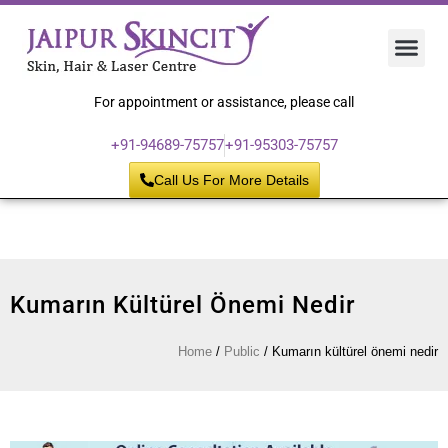
Hair 
Laser
Skin 
For appointment or assistance, please call
+91-94689-75757
+91-95303-75757
Call Us For More Details
Kumarın Kültürel Önemi Nedir
Home
/
Public
/
Kumarın kültürel önemi nedir