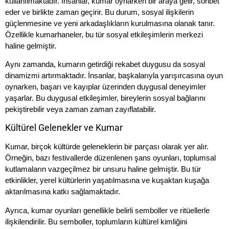
kullanılmaktadır. İnsanlar, kumar oynarken bir araya gelir, sohbet
eder ve birlikte zaman geçirir. Bu durum, sosyal ilişkilerin
güçlenmesine ve yeni arkadaşlıkların kurulmasına olanak tanır.
Özellikle kumarhaneler, bu tür sosyal etkileşimlerin merkezi
haline gelmiştir.
Aynı zamanda, kumarın getirdiği rekabet duygusu da sosyal
dinamizmi artırmaktadır. İnsanlar, başkalarıyla yarışırcasına oyun
oynarken, başarı ve kayıplar üzerinden duygusal deneyimler
yaşarlar. Bu duygusal etkileşimler, bireylerin sosyal bağlarını
pekiştirebilir veya zaman zaman zayıflatabilir.
Kültürel Gelenekler ve Kumar
Kumar, birçok kültürde geleneklerin bir parçası olarak yer alır.
Örneğin, bazı festivallerde düzenlenen şans oyunları, toplumsal
kutlamaların vazgeçilmez bir unsuru haline gelmiştir. Bu tür
etkinlikler, yerel kültürlerin yaşatılmasına ve kuşaktan kuşağa
aktarılmasına katkı sağlamaktadır.
Ayrıca, kumar oyunları genellikle belirli semboller ve ritüellerle
ilişkilendirilir. Bu semboller, toplumların kültürel kimliğini