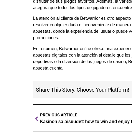
disfrutar de sus juegos favoritos. Además, la vari
asegura que todos los tipos de jugadores encuentre
La atención al cliente de Betwarrior es otro aspect
resolver cualquier duda o inconveniente de manera 
apuestas, donde la experiencia del usuario puede v
promociones.
En resumen, Betwarrior online ofrece una experien
apuestas digitales con la atención al detalle que l
deportivas o la diversión de los juegos de casino, 
apuesta cuenta.
Share This Story, Choose Your Platform!
PREVIOUS ARTICLE
Kasinon salaisuudet: how to win and enjoy