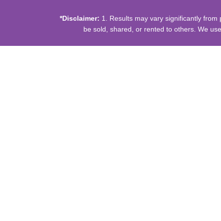
*Disclaimer:
1. Results may vary significantly from 
be sold, shared, or rented to others. We use