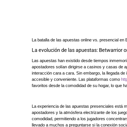
La batalla de las apuestas online vs. presencial en 
La evolución de las apuestas: Betwarrior o
Las apuestas han existido desde tiempos inmemoria
apostadores solían dirigirse a casinos y casas de a
interacción cara a cara. Sin embargo, la llegada de
accesible y conveniente. Las plataformas como
htt
favoritos desde la comodidad de su hogar, lo que h
La experiencia de las apuestas presenciales está ma
apostadores y la atmósfera electrizante de los juego
comodidad, permitiendo a los jugadores concentrar
llevado a muchos a preguntarse si la conexión soci