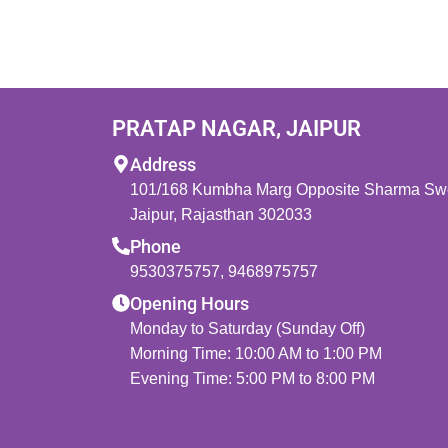
PRATAP NAGAR, JAIPUR
Address
101/168 Kumbha Marg Opposite Sharma Swee
Jaipur, Rajasthan 302033
Phone
9530375757
,
9468975757
Opening Hours
Monday to Saturday (Sunday Off)
Morning Time: 10:00 AM to 1:00 PM
Evening Time: 5:00 PM to 8:00 PM