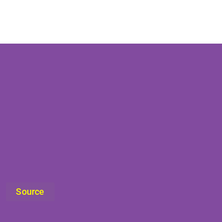
Source