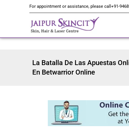
For appointment or assistance, please call
+91-9468
La Batalla De Las Apuestas Onl
En Betwarrior Online