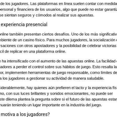
d de los jugadores. Las plataformas en línea suelen contar con medid
ersonal y financiera de los usuarios, algo que puede no estar garant
 se sientan seguros y cómodos al realizar sus apuestas.
a experiencia presencial
line también presentan ciertos desafíos. Uno de los más significativ
mbiente de un casino físico. Para muchos jugadores, la socialización
rsaciones con otros apostadores y la posibilidad de celebrar victorias
il de replicar en una plataforma online.
ha intensificado con el aumento de las apuestas online. La facilidad
adores a perder el control sobre sus hábitos de juego. Esto resalta la
or, implementen herramientas de juego responsable, como límites d
a los jugadores a gestionar su actividad de manera saludable.
erablemente, hay quienes aún prefieren el tacto y la experiencia fís
no, con sus luces brillantes y sonidos emocionantes, no puede ser
te dilema plantea la pregunta sobre si el futuro de las apuestas esta
nuarán teniendo un lugar importante en la industria del juego.
 motiva a los jugadores?