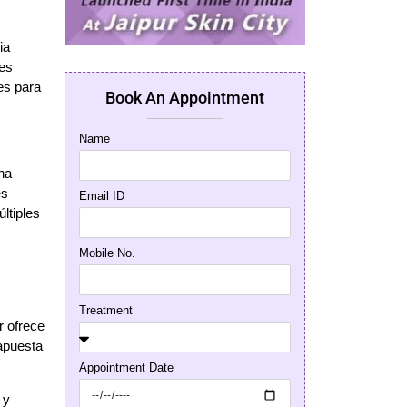
ia
res
es para
Book An Appointment
Name
una
es
Email ID
ltiples
Mobile No.
Treatment
r ofrece
 apuesta
Appointment Date
 y