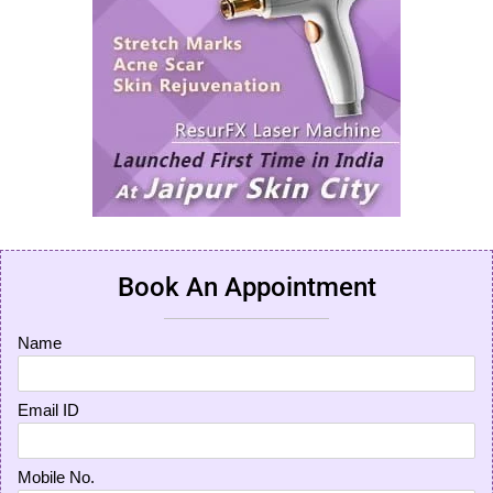
Book An Appointment
Name
Email ID
Mobile No.