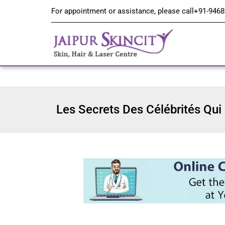
For appointment or assistance, please call
+91-9468
Les Secrets Des Célébrités Qu