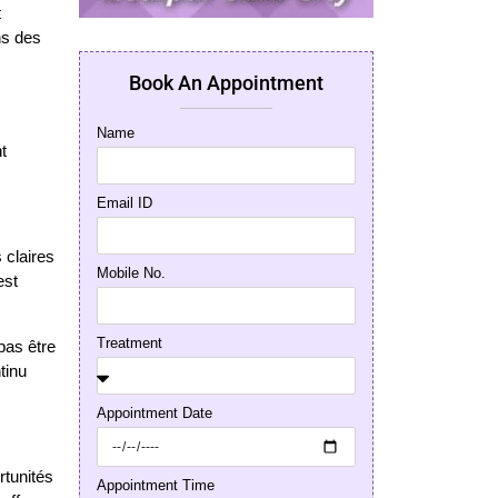
t
ns des
Book An Appointment
Name
t
Email ID
 claires
Mobile No.
est
Treatment
pas être
tinu
Appointment Date
rtunités
Appointment Time