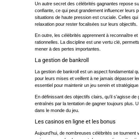
Un autre secret des célébrités gagnantes repose sur l
confiante, ce qui peut grandement influencer leurs 
situations de haute pression est cruciale. Celles q
relaxation pour rester focalisées sur leurs objectifs.
En outre, les célébrités apprennent à reconnaître et
rationnelles. La discipline est une vertu clé, permet
mener à des pertes importantes.
La gestion de bankroll
La gestion de bankroll est un aspect fondamental que
pour leurs mises et veillent à ne jamais dépasser le
essentiel pour maintenir un jeu serein et stratégique
En définissant des objectifs clairs, qu’il s’agisse d
entraînés par la tentation de gagner toujours plus. U
dans le monde du jeu.
Les casinos en ligne et les bonus
Aujourd’hui, de nombreuses célébrités se tournent v