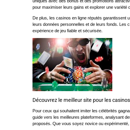
uniques avec des bonus et des promotions attractives
pour maximiser leurs gains et explorer une variété de
De plus, les casinos en ligne réputés garantissent u
leurs données personnelles et de leurs fonds. Les cé
expérience de jeu fiable et sécurisée.
Découvrez le meilleur site pour les casinos
Pour ceux qui souhaitent imiter les célébrités gagnan
guide vers les meilleures plateformes, analysant des c
proposés. Que vous soyez novice ou expérimenté, n