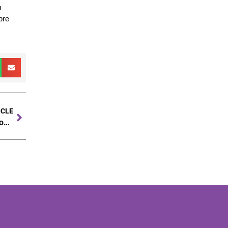
u
pre
ICLE
Winning strategies for gambling success with big boost