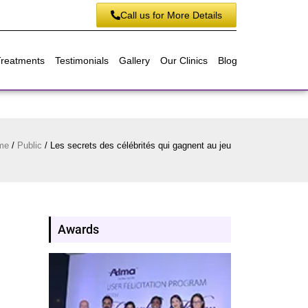
Call us for More Details
Treatments
Testimonials
Gallery
Our Clinics
Blog
me
/
Public
/
Les secrets des célébrités qui gagnent au jeu
Awards