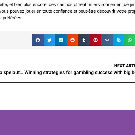
tte, et bien plus encore, ces casinos offrent un environnement de je
 vous pouvez jouer en toute confiance et peut-être découvrir votre pro
s préférées.
NEXT ART
Kasinots historiska utveckling Från klassiska spelautomater till moderna plattformar