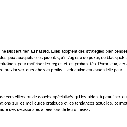
 ne laissent rien au hasard. Elles adoptent des stratégies bien pensé
s jeux auxquels elles jouent. Qu’il s’agisse de poker, de blackjack 
traînent pour maîtriser les règles et les probabilités. Parmi eux, cer
de maximiser leurs choix et profits. L’éducation est essentielle pour
e conseillers ou de coachs spécialisés qui les aident à peaufiner leu
ations sur les meilleures pratiques et les tendances actuelles, permet
endre des décisions éclairées lors de leurs mises.