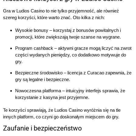
Gra w Ludios Casino to nie tylko przyjemność, ale również
szereg korzyści, które warto znać. Oto kilka z nich:
Wysokie bonusy – korzystaj z bonusów powitalnych i
promocji, które zwiększają twoje szanse na wygrane.
Program cashback – aktywni gracze mogą liczyć na zwrot
części wydanych pieniędzy, co dodatkowo motywuje do
gry.
Bezpieczne środowisko – licencja z Curacao zapewnia, że
gry są legalne i bezpieczne.
Nowoczesna platforma – intuicyjny interfejs sprawia, że
korzystanie z kasyna jest przyjemne.
Te korzyści sprawiają, że Ludios Casino wyróżnia się na tle
innych platform, co czyni go doskonałym miejscem do gry.
Zaufanie i bezpieczeństwo