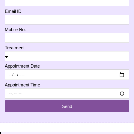
Email ID
Mobile No.
Treatment
Appointment Date
Appointment Time
Send