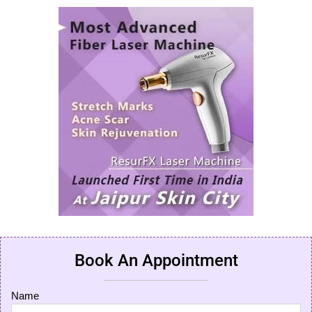
Book An Appointment
Name