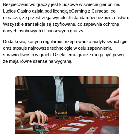
Bezpieczeństwo graczy jest kluczowe w świecie gier online.
Ludios Casino działa pod licencją eGaming z Curacao, co
oznacza, że przestrzega wysokich standardów bezpieczeństwa.
Wszystkie transakcje są szyfrowane, co zapewnia ochronę
danych osobowych i finansowych graczy.
Dodatkowo, kasyno regularnie przeprowadza audyty swoich gier
oraz stosuje najnowsze technologie w celu zapewnienia
sprawiedliwości w grach. Dzięki temu gracze mogą być pewni,
że mają równe szanse na wygraną.