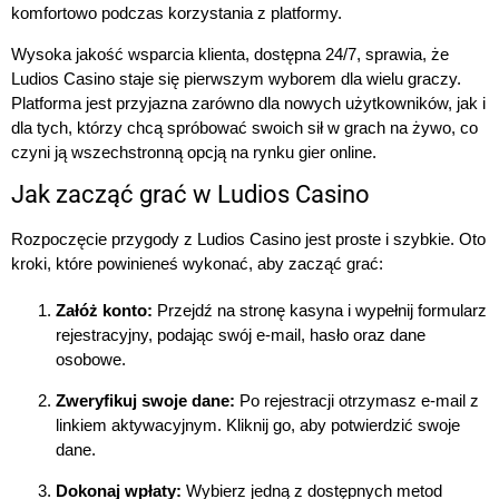
komfortowo podczas korzystania z platformy.
Wysoka jakość wsparcia klienta, dostępna 24/7, sprawia, że
Ludios Casino staje się pierwszym wyborem dla wielu graczy.
Platforma jest przyjazna zarówno dla nowych użytkowników, jak i
dla tych, którzy chcą spróbować swoich sił w grach na żywo, co
czyni ją wszechstronną opcją na rynku gier online.
Jak zacząć grać w Ludios Casino
Rozpoczęcie przygody z Ludios Casino jest proste i szybkie. Oto
kroki, które powinieneś wykonać, aby zacząć grać:
Załóż konto:
Przejdź na stronę kasyna i wypełnij formularz
rejestracyjny, podając swój e-mail, hasło oraz dane
osobowe.
Zweryfikuj swoje dane:
Po rejestracji otrzymasz e-mail z
linkiem aktywacyjnym. Kliknij go, aby potwierdzić swoje
dane.
Dokonaj wpłaty:
Wybierz jedną z dostępnych metod