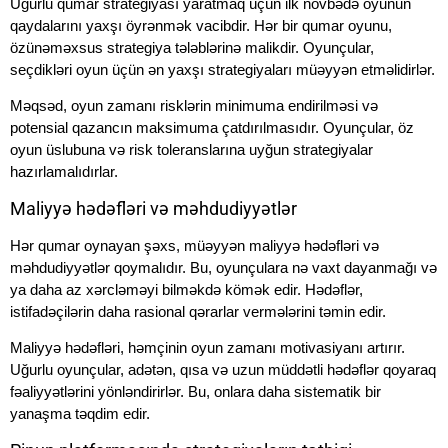
Uğurlu qumar strategiyası yaratmaq üçün ilk növbədə oyunun
qaydalarını yaxşı öyrənmək vacibdir. Hər bir qumar oyunu,
özünəməxsus strategiya tələblərinə malikdir. Oyunçular,
seçdikləri oyun üçün ən yaxşı strategiyaları müəyyən etməlidirlər.
Məqsəd, oyun zamanı risklərin minimuma endirilməsi və
potensial qazancın maksimuma çatdırılmasıdır. Oyunçular, öz
oyun üslubuna və risk toleranslarına uyğun strategiyalar
hazırlamalıdırlar.
Maliyyə hədəfləri və məhdudiyyətlər
Hər qumar oynayan şəxs, müəyyən maliyyə hədəfləri və
məhdudiyyətlər qoymalıdır. Bu, oyunçulara nə vaxt dayanmağı və
ya daha az xərcləməyi bilməkdə kömək edir. Hədəflər,
istifadəçilərin daha rasional qərarlar vermələrini təmin edir.
Maliyyə hədəfləri, həmçinin oyun zamanı motivasiyanı artırır.
Uğurlu oyunçular, adətən, qısa və uzun müddətli hədəflər qoyaraq
fəaliyyətlərini yönləndirirlər. Bu, onlara daha sistematik bir
yanaşma təqdim edir.