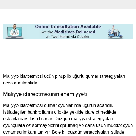
Maliyyə idarəetməsi üçün pinup ilə uğurlu qumar strategiyaları
necə qurulmalıdır
Maliyyə idarəetməsinin əhəmiyyəti
Maliyyə idarəetməsi qumar oyunlarında uğurun açarıdır.
İstifadəçilər, bankrolllarını effektiv şəkildə idarə etmədikdə,
risklərlə qarşılaşa bilərlər. Düzgün maliyyə strategiyaları,
oyunçulara öz sərmayələrini qorumaq və daha uzun müddət oyun
oynamaq imkanı tanıyır. Belə ki, düzgün strategiyaları istifadə