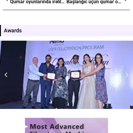
Qumar oyunlarında irəliləmək üçün mükəmməl strateji yanaşmalar
Başlanğıc üçün qumar oyunlarına dair vacib ipucu
Awards