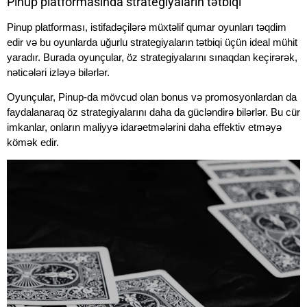
Pinup platformasında strategiyaların tətbiqi
Pinup platforması, istifadəçilərə müxtəlif qumar oyunları təqdim
edir və bu oyunlarda uğurlu strategiyaların tətbiqi üçün ideal mühit
yaradır. Burada oyunçular, öz strategiyalarını sınaqdan keçirərək,
nəticələri izləyə bilərlər.
Oyunçular, Pinup-da mövcud olan bonus və promosyonlardan da
faydalanaraq öz strategiyalarını daha da gücləndirə bilərlər. Bu cür
imkanlar, onların maliyyə idarəetmələrini daha effektiv etməyə
kömək edir.