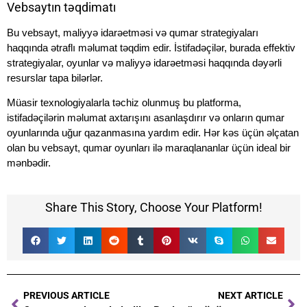
Vebsaytın təqdimatı
Bu vebsayt, maliyyə idarəetməsi və qumar strategiyaları
haqqında ətraflı məlumat təqdim edir. İstifadəçilər, burada effektiv
strategiyalar, oyunlar və maliyyə idarəetməsi haqqında dəyərli
resurslar tapa bilərlər.
Müasir texnologiyalarla təchiz olunmuş bu platforma,
istifadəçilərin məlumat axtarışını asanlaşdırır və onların qumar
oyunlarında uğur qazanmasına yardım edir. Hər kəs üçün əlçatan
olan bu vebsayt, qumar oyunları ilə maraqlananlar üçün ideal bir
mənbədir.
Share This Story, Choose Your Platform!
PREVIOUS ARTICLE
NEXT ARTICLE