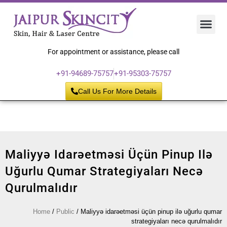
Hair 
Laser
Skin 
For appointment or assistance, please call
+91-94689-75757
+91-95303-75757
Call Us For More Details
Maliyyə Idarəetməsi Üçün Pinup Ilə
Uğurlu Qumar Strategiyaları Necə
Qurulmalıdır
Home
/
Public
/
Maliyyə idarəetməsi üçün pinup ilə uğurlu qumar
strategiyaları necə qurulmalıdır