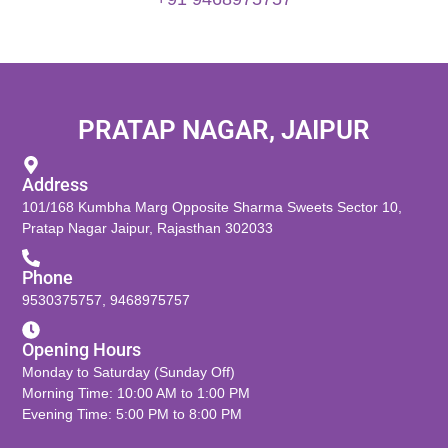
PRATAP NAGAR, JAIPUR
Address
101/168 Kumbha Marg Opposite Sharma Sweets Sector 10,
Pratap Nagar Jaipur, Rajasthan 302033
Phone
9530375757
,
9468975757
Opening Hours
Monday to Saturday (Sunday Off)
Morning Time: 10:00 AM to 1:00 PM
Evening Time: 5:00 PM to 8:00 PM