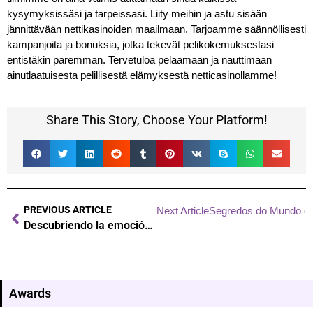
kysymyksissäsi ja tarpeissasi. Liity meihin ja astu sisään
jännittävään nettikasinoiden maailmaan. Tarjoamme säännöllisesti
kampanjoita ja bonuksia, jotka tekevät pelikokemuksestasi
entistäkin paremman. Tervetuloa pelaamaan ja nauttimaan
ainutlaatuisesta pelillisestä elämyksestä netticasinollamme!
Share This Story, Choose Your Platform!
PREVIOUS ARTICLE
Next Article
Segredos do Mundo dos
Descubriendo la emoción de los juegos en línea en el casino virtual
Awards