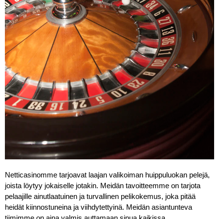
Netticasinomme tarjoavat laajan valikoiman huippuluokan pelejä,
joista löytyy jokaiselle jotakin. Meidän tavoitteemme on tarjota
pelaajille ainutlaatuinen ja turvallinen pelikokemus, joka pitää
heidät kiinnostuneina ja viihdytettyinä. Meidän asiantunteva
tiimimme on aina valmis auttamaan sinua kaikissa