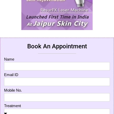
Book An Appointment
Name
Email ID
Mobile No.
Treatment