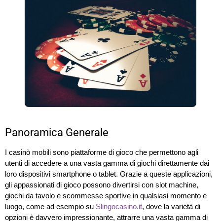
Panoramica Generale
I casinò mobili sono piattaforme di gioco che permettono agli
utenti di accedere a una vasta gamma di giochi direttamente dai
loro dispositivi smartphone o tablet. Grazie a queste applicazioni,
gli appassionati di gioco possono divertirsi con slot machine,
giochi da tavolo e scommesse sportive in qualsiasi momento e
luogo, come ad esempio su
Slingocasino.it
, dove la varietà di
opzioni è davvero impressionante, attrarre una vasta gamma di