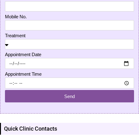
Mobile No.
Treatment
Appointment Date
Appointment Time
Send
Quick Clinic Contacts