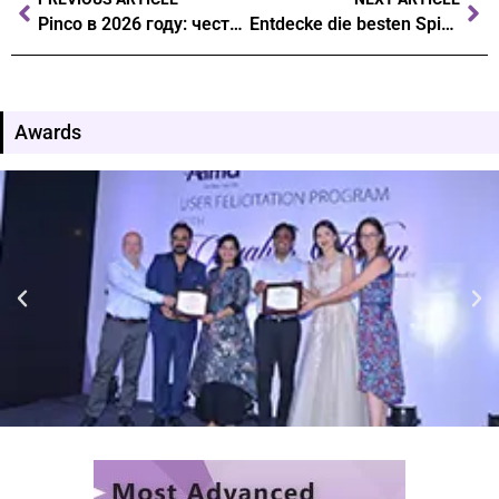
Pinco в 2026 году: честный обзор с плюсами и минусами
Entdecke die besten Spiele im Spinimax Casino für große Gewinne
Awards