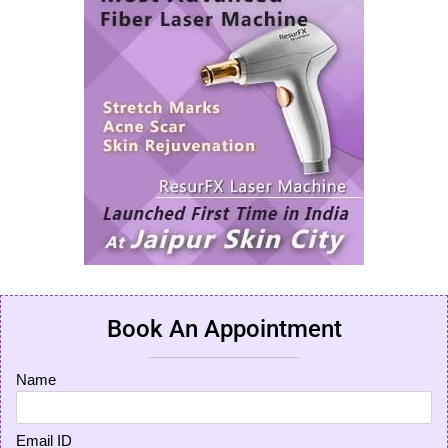
Book An Appointment
Name
Email ID