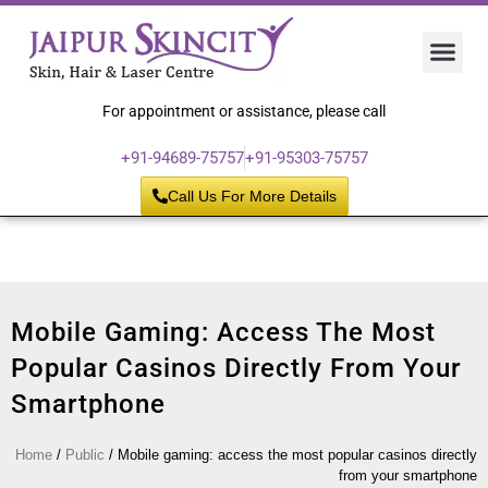
Hair 
Laser
Skin 
For appointment or assistance, please call
+91-94689-75757
+91-95303-75757
Call Us For More Details
Mobile Gaming: Access The Most
Popular Casinos Directly From Your
Smartphone
Home
/
Public
/
Mobile gaming: access the most popular casinos directly
from your smartphone