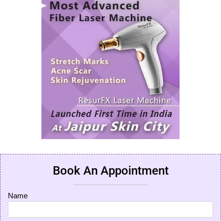
Book An Appointment
Name