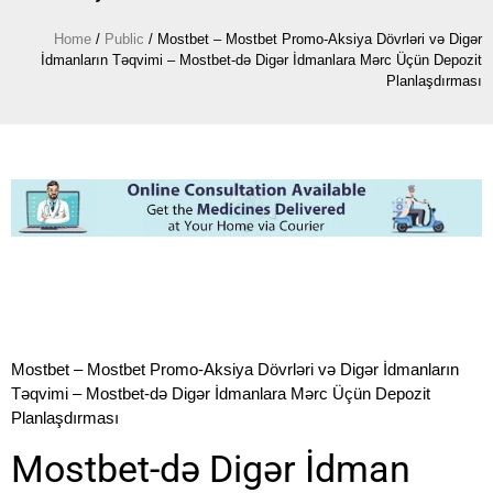
Home
/
Public
/
Mostbet – Mostbet Promo-Aksiya Dövrləri və Digər
İdmanların Təqvimi – Mostbet-də Digər İdmanlara Mərc Üçün Depozit
Planlaşdırması
Mostbet – Mostbet Promo-Aksiya Dövrləri və Digər İdmanların
Təqvimi – Mostbet-də Digər İdmanlara Mərc Üçün Depozit
Planlaşdırması
Mostbet-də Digər İdman