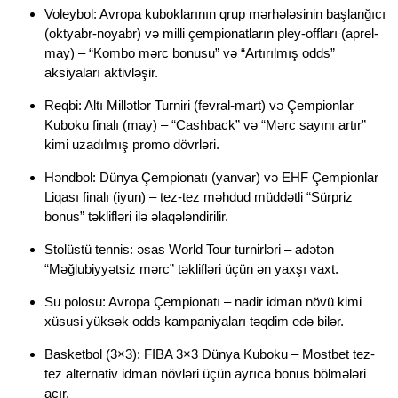
Voleybol: Avropa kuboklarının qrup mərhələsinin başlanğıcı
(oktyabr-noyabr) və milli çempionatların pley-offları (aprel-
may) – “Kombo mərc bonusu” və “Artırılmış odds”
aksiyaları aktivləşir.
Reqbi: Altı Millətlər Turniri (fevral-mart) və Çempionlar
Kuboku finalı (may) – “Cashback” və “Mərc sayını artır”
kimi uzadılmış promo dövrləri.
Həndbol: Dünya Çempionatı (yanvar) və EHF Çempionlar
Liqası finalı (iyun) – tez-tez məhdud müddətli “Sürpriz
bonus” təklifləri ilə əlaqələndirilir.
Stolüstü tennis: əsas World Tour turnirləri – adətən
“Məğlubiyyətsiz mərc” təklifləri üçün ən yaxşı vaxt.
Su polosu: Avropa Çempionatı – nadir idman növü kimi
xüsusi yüksək odds kampaniyaları təqdim edə bilər.
Basketbol (3×3): FIBA 3×3 Dünya Kuboku – Mostbet tez-
tez alternativ idman növləri üçün ayrıca bonus bölmələri
açır.