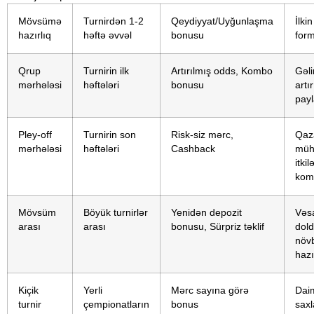
Mövsümə
Turnirdən 1-2
Qeydiyyat/Uyğunlaşma
İlki
hazırlıq
həftə əvvəl
bonusu
form
Qrup
Turnirin ilk
Artırılmış odds, Kombo
Gəli
mərhələsi
həftələri
bonusu
artı
pay
Pley-off
Turnirin son
Risk-siz mərc,
Qaz
mərhələsi
həftələri
Cashback
müha
itkil
kom
Mövsüm
Böyük turnirlər
Yenidən depozit
Vəsa
arası
arası
bonusu, Sürpriz təklif
dold
növb
hazı
Kiçik
Yerli
Mərc sayına görə
Daim
turnir
çempionatların
bonus
sax