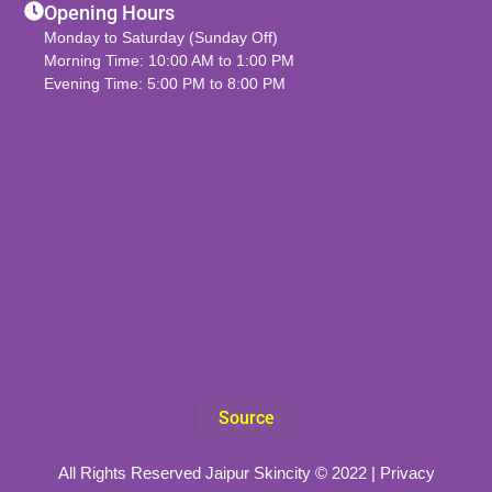
Opening Hours
Monday to Saturday (Sunday Off)
Morning Time: 10:00 AM to 1:00 PM
Evening Time: 5:00 PM to 8:00 PM
Source
All Rights Reserved Jaipur Skincity © 2022 |
Privacy