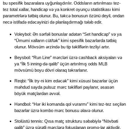
bu spesifik bazaralara uyğunlaşdırılır. Oddsların artırılması tez-
tez total xallar, handicap və ya konkret oyunçu statistikası kimi
parametrlərə tətbiq olunur. Bu, təkcə bonusun özünü deyil, ondan
necə istifadə edəcəyinizi də planlaşdırmağı tələb edir.
Voleybol: Ən sərfəli bonuslar adətən “Set handicap” və ya
“Ümumi xalların cüt/tək” kimi spesifik bazarlarda tətbiq
olunur. Mövsüm ərzində bu tip təkliflərin tezliyi artır.
Beysbol: “Run Line” mərcləri üzrə cashback aksiyaları və
ya “İlk 5 inning-də qalib” üçün artırılmış odds MLB
mövsümü boyu dövri olaraq təkrarlanır.
Reqbi: “İlk try-ni kim edəcək” kimi xüsusi bazarlar üçün
məhdud sayda pulsuz mərc təklifləri paylanır, əsasən
böyük matçlardan əvvəl.
Həndbol: “Hər iki komanda qol vurarmı” kimi tez-tez seçilən
bazarlar üzrə kombo mərc bonusu əlavə olunur.
Stolüstü tennis: Qısa matç strukturu səbəbiylə “Növbəti
qalib” üzrə sürətli mərclərə fokuslanan promo-lar aktivdir.