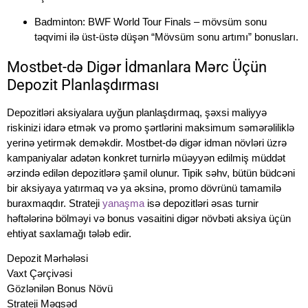
Badminton: BWF World Tour Finals – mövsüm sonu
təqvimi ilə üst-üstə düşən “Mövsüm sonu artımı” bonusları.
Mostbet-də Digər İdmanlara Mərc Üçün
Depozit Planlaşdırması
Depozitləri aksiyalara uyğun planlaşdırmaq, şəxsi maliyyə
riskinizi idarə etmək və promo şərtlərini maksimum səmərəliliklə
yerinə yetirmək deməkdir. Mostbet-də digər idman növləri üzrə
kampaniyalar adətən konkret turnirlə müəyyən edilmiş müddət
ərzində edilən depozitlərə şamil olunur. Tipik səhv, bütün büdcəni
bir aksiyaya yatırmaq və ya əksinə, promo dövrünü tamamilə
buraxmaqdır. Strateji
yanaşma
isə depozitləri əsas turnir
həftələrinə bölməyi və bonus vəsaitini digər növbəti aksiya üçün
ehtiyat saxlamağı tələb edir.
Depozit Mərhələsi
Vaxt Çərçivəsi
Gözlənilən Bonus Növü
Strateji Məqsəd