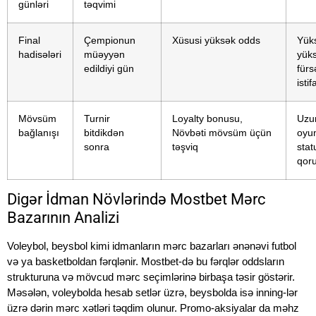
günləri
təqvimi
Final
Çempionun
Xüsusi yüksək odds
Yüks
hadisələri
müəyyən
yüks
edildiyi gün
fürs
isti
Mövsüm
Turnir
Loyalty bonusu,
Uzu
bağlanışı
bitdikdən
Növbəti mövsüm üçün
oyu
sonra
təşviq
sta
qor
Digər İdman Növlərində Mostbet Mərc
Bazarının Analizi
Voleybol, beysbol kimi idmanların mərc bazarları ənənəvi futbol
və ya basketboldan fərqlənir. Mostbet-də bu fərqlər oddsların
strukturuna və mövcud mərc seçimlərinə birbaşa təsir göstərir.
Məsələn, voleybolda hesab setlər üzrə, beysbolda isə inning-lər
üzrə dərin mərc xətləri təqdim olunur. Promo-aksiyalar da məhz