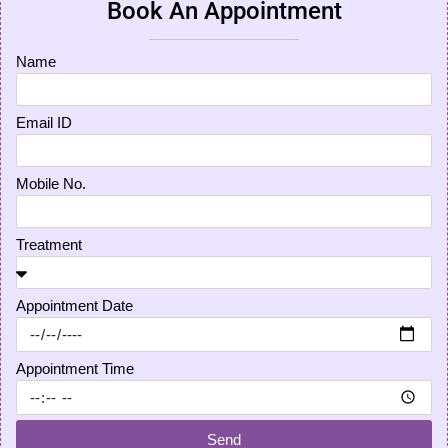
Book An Appointment
Name
Email ID
Mobile No.
Treatment
Appointment Date
Appointment Time
Send