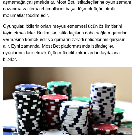
aşmamağa çalışmalıdırlar. Most Bet, istifadəçilərinə oyun zamanı
qazanma və itirmə ehtimallarını başa düşmək üçün ətraflı
məlumatlar təqdim edir.
Oyunçular, itkilərin onları məyus etməməsi üçün öz limitlərini
təyin etməlidirlər. Bu limitlər, istifadəçilərin daha sağlam qərarlar
verməsinə kömək edir və qumarın zərərli nəticələrinin qarşısını
alır. Eyni zamanda, Most Bet platformasında istifadəçilər,
oyunlarını idarə etmək üçün müxtəlif imkanlardan faydalana
bilərlər.