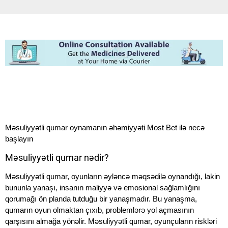
Məsuliyyətli qumar oynamanın əhəmiyyəti Most Bet ilə necə
başlayın
Məsuliyyətli qumar nədir?
Məsuliyyətli qumar, oyunların əyləncə məqsədilə oynandığı, lakin
bununla yanaşı, insanın maliyyə və emosional sağlamlığını
qorumağı ön planda tutduğu bir yanaşmadır. Bu yanaşma,
qumarın oyun olmaktan çıxıb, problemlərə yol açmasının
qarşısını almağa yönəlir. Məsuliyyətli qumar, oyunçuların riskləri