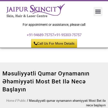
Hair 
Laser
Skin 
For appointment or assistance, please call
+91-94689-75757
+91-95303-75757
Call Us For More Details
Məsuliyyətli Qumar Oynamanın
Əhəmiyyəti Most Bet Ilə Necə
Başlayın
Home
/
Public
/
Məsuliyyətli qumar oynamanın əhəmiyyəti Most Bet ilə
necə başlayın