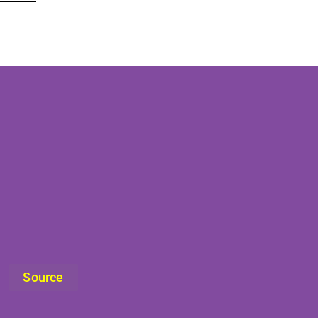
Source