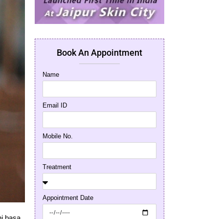
Book An Appointment
Name
Email ID
Mobile No.
Treatment
Appointment Date
ni başa