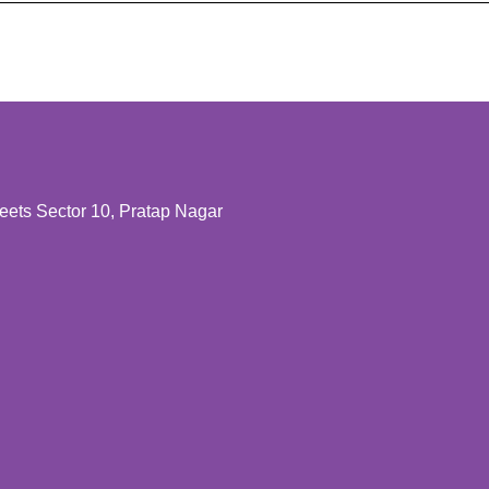
ts Sector 10, Pratap Nagar