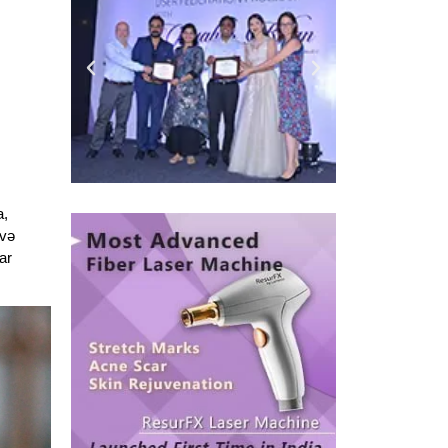
a,
 və
ar