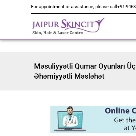
For appointment or assistance, please call
+91-9468
Məsuliyyətli Qumar Oyunları Üç
Əhəmiyyətli Məsləhət