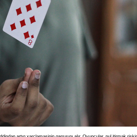
indən artıq xərcləməsinin qarşısını alır. Oyunçular, pul itirmək riski