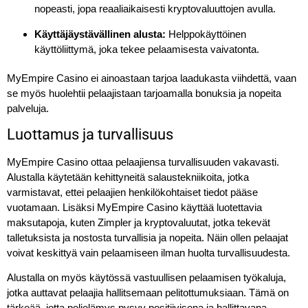
nopeasti, jopa reaaliaikaisesti kryptovaluuttojen avulla.
Käyttäjäystävällinen alusta:
Helppokäyttöinen
käyttöliittymä, joka tekee pelaamisesta vaivatonta.
MyEmpire Casino ei ainoastaan tarjoa laadukasta viihdettä, vaan
se myös huolehtii pelaajistaan tarjoamalla bonuksia ja nopeita
palveluja.
Luottamus ja turvallisuus
MyEmpire Casino ottaa pelaajiensa turvallisuuden vakavasti.
Alustalla käytetään kehittyneitä salaustekniikoita, jotka
varmistavat, ettei pelaajien henkilökohtaiset tiedot pääse
vuotamaan. Lisäksi MyEmpire Casino käyttää luotettavia
maksutapoja, kuten Zimpler ja kryptovaluutat, jotka tekevät
talletuksista ja nostosta turvallisia ja nopeita. Näin ollen pelaajat
voivat keskittyä vain pelaamiseen ilman huolta turvallisuudesta.
Alustalla on myös käytössä vastuullisen pelaamisen työkaluja,
jotka auttavat pelaajia hallitsemaan pelitottumuksiaan. Tämä on
tärkeää, jotta pelielämys pysyy positiivisena ja hallittavana.