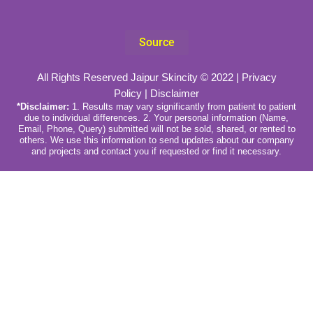
Source
All Rights Reserved Jaipur Skincity © 2022 |
Privacy
Policy
|
Disclaimer
*Disclaimer:
1. Results may vary significantly from patient to patient
due to individual differences. 2. Your personal information (Name,
Email, Phone, Query) submitted will not be sold, shared, or rented to
others. We use this information to send updates about our company
and projects and contact you if requested or find it necessary.