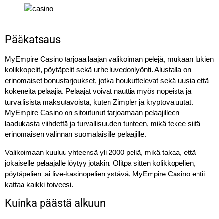
Pääkatsaus
MyEmpire Casino tarjoaa laajan valikoiman pelejä, mukaan lukien
kolikkopelit, pöytäpelit sekä urheiluvedonlyönti. Alustalla on
erinomaiset bonustarjoukset, jotka houkuttelevat sekä uusia että
kokeneita pelaajia. Pelaajat voivat nauttia myös nopeista ja
turvallisista maksutavoista, kuten Zimpler ja kryptovaluutat.
MyEmpire Casino on sitoutunut tarjoamaan pelaajilleen
laadukasta viihdettä ja turvallisuuden tunteen, mikä tekee siitä
erinomaisen valinnan suomalaisille pelaajille.
Valikoimaan kuuluu yhteensä yli 2000 peliä, mikä takaa, että
jokaiselle pelaajalle löytyy jotakin. Olitpa sitten kolikkopelien,
pöytäpelien tai live-kasinopelien ystävä, MyEmpire Casino ehtii
kattaa kaikki toiveesi.
Kuinka päästä alkuun