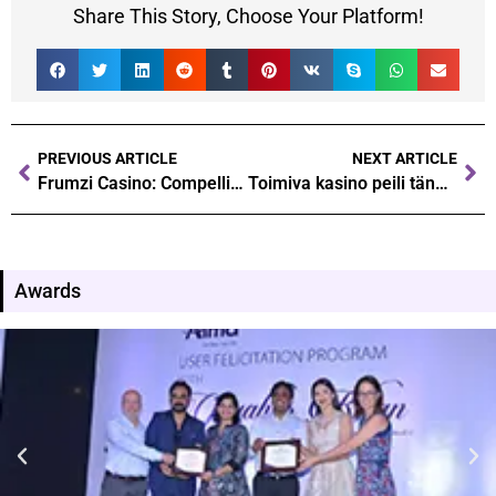
Share This Story, Choose Your Platform!
PREVIOUS ARTICLE
NEXT ARTICLE
Frumzi Casino: Compelling mobile gaming features and benefits
Toimiva kasino peili tänään – nopea kirjautuminen ilman estoja
Awards