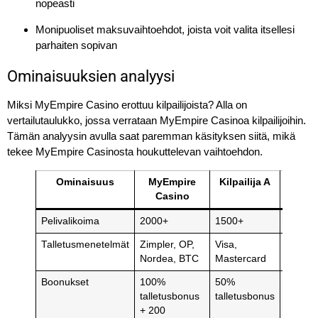
nopeasti
Monipuoliset maksuvaihtoehdot, joista voit valita itsellesi
parhaiten sopivan
Ominaisuuksien analyysi
Miksi MyEmpire Casino erottuu kilpailijoista? Alla on
vertailutaulukko, jossa verrataan MyEmpire Casinoa kilpailijoihin.
Tämän analyysin avulla saat paremman käsityksen siitä, mikä
tekee MyEmpire Casinosta houkuttelevan vaihtoehdon.
Ominaisuus
MyEmpire
Kilpailija A
Kilpail
Casino
B
Pelivalikoima
2000+
1500+
1800+
Talletusmenetelmät
Zimpler, OP,
Visa,
Skrill,
Nordea, BTC
Mastercard
Netelle
Boonukset
100%
50%
Matala
talletusbonus
talletusbonus
bonus
+ 200