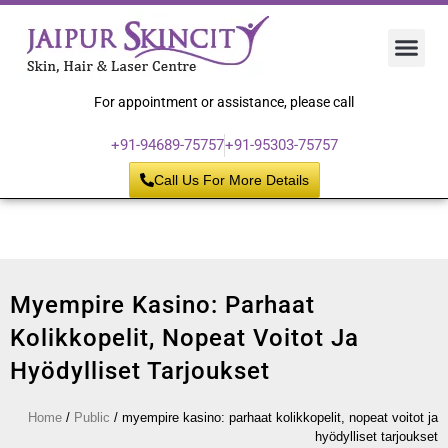
Hair 
Laser
Skin 
For appointment or assistance, please call
+91-94689-75757
+91-95303-75757
Call Us For More Details
Myempire Kasino: Parhaat
Kolikkopelit, Nopeat Voitot Ja
Hyödylliset Tarjoukset
Home
/
Public
/
myempire kasino: parhaat kolikkopelit, nopeat voitot ja
hyödylliset tarjoukset