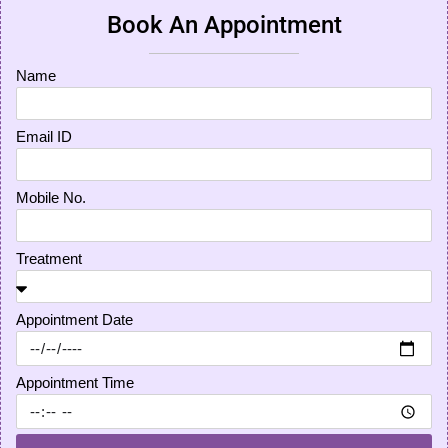
Book An Appointment
Name
Email ID
Mobile No.
Treatment
Appointment Date
Appointment Time