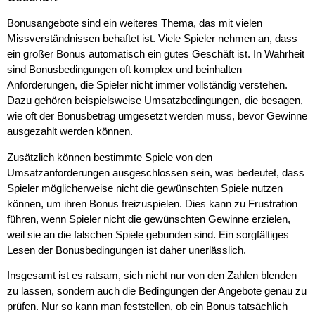
Bonusangebote sind ein weiteres Thema, das mit vielen
Missverständnissen behaftet ist. Viele Spieler nehmen an, dass
ein großer Bonus automatisch ein gutes Geschäft ist. In Wahrheit
sind Bonusbedingungen oft komplex und beinhalten
Anforderungen, die Spieler nicht immer vollständig verstehen.
Dazu gehören beispielsweise Umsatzbedingungen, die besagen,
wie oft der Bonusbetrag umgesetzt werden muss, bevor Gewinne
ausgezahlt werden können.
Zusätzlich können bestimmte Spiele von den
Umsatzanforderungen ausgeschlossen sein, was bedeutet, dass
Spieler möglicherweise nicht die gewünschten Spiele nutzen
können, um ihren Bonus freizuspielen. Dies kann zu Frustration
führen, wenn Spieler nicht die gewünschten Gewinne erzielen,
weil sie an die falschen Spiele gebunden sind. Ein sorgfältiges
Lesen der Bonusbedingungen ist daher unerlässlich.
Insgesamt ist es ratsam, sich nicht nur von den Zahlen blenden
zu lassen, sondern auch die Bedingungen der Angebote genau zu
prüfen. Nur so kann man feststellen, ob ein Bonus tatsächlich