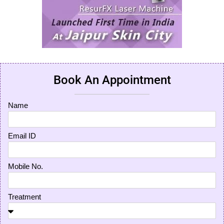
Book An Appointment
Name
Email ID
Mobile No.
Treatment