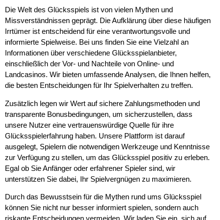
Die Welt des Glücksspiels ist von vielen Mythen und
Missverständnissen geprägt. Die Aufklärung über diese häufigen
Irrtümer ist entscheidend für eine verantwortungsvolle und
informierte Spielweise. Bei uns finden Sie eine Vielzahl an
Informationen über verschiedene Glücksspielanbieter,
einschließlich der Vor- und Nachteile von Online- und
Landcasinos. Wir bieten umfassende Analysen, die Ihnen helfen,
die besten Entscheidungen für Ihr Spielverhalten zu treffen.
Zusätzlich legen wir Wert auf sichere Zahlungsmethoden und
transparente Bonusbedingungen, um sicherzustellen, dass
unsere Nutzer eine vertrauenswürdige Quelle für ihre
Glücksspielerfahrung haben. Unsere Plattform ist darauf
ausgelegt, Spielern die notwendigen Werkzeuge und Kenntnisse
zur Verfügung zu stellen, um das Glücksspiel positiv zu erleben.
Egal ob Sie Anfänger oder erfahrener Spieler sind, wir
unterstützen Sie dabei, Ihr Spielvergnügen zu maximieren.
Durch das Bewusstsein für die Mythen rund ums Glücksspiel
können Sie nicht nur besser informiert spielen, sondern auch
riskante Entscheidungen vermeiden. Wir laden Sie ein, sich auf