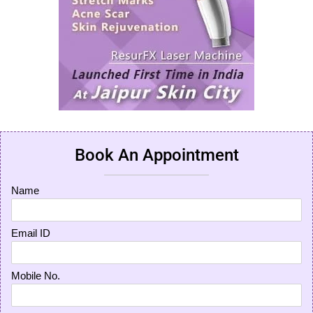
Book An Appointment
Name
Email ID
Mobile No.