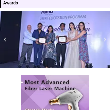
Awards