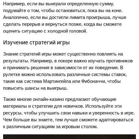
Например, если вы выиграли определенную сумму,
подумайте о том, чтобы остановиться, пока вы на коне.
Аналогично, если вы достигли лимита проигрыша, лучше
сделать перерыв и вернуться позже, когда вы сможете
оценить ситуацию с холодной головой.
Изучение стратегий игры
Знание стратегий игры может существенно повлиять на
результаты. Например, в покере важно изучать противников
и принимать решения в зависимости от их поведения. В
рулетке можно использовать различные системы ставок,
такие как система Мартингейла или Фибоначчи, чтобы
повысить шансы на выигрыш.
Также многие онлайн-казино предлагают обучающие
материалы и стратегии для новичков. Используйте эти
ресурсы, чтобы улучшить свои навыки и уверенность в игре.
Чем больше вы знаете, тем лучше сможете адаптироваться
к различным ситуациям за игровым столом.