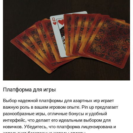
Платформа для игры
Выбор надежной платформы для азартных игр играет
важную роль в вашем игровом опыте. Pin up предлагает
разнообразные игры, отличные бонусы и удобный
интерфейс, что делает его идеальным выбором для
новичков. Убедитесь, что платформа лицензирована и