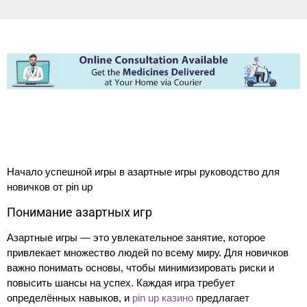
Начало успешной игры в азартные игры руководство для
новичков от pin up
Понимание азартных игр
Азартные игры — это увлекательное занятие, которое
привлекает множество людей по всему миру. Для новичков
важно понимать основы, чтобы минимизировать риски и
повысить шансы на успех. Каждая игра требует
определённых навыков, и
pin up казино
предлагает