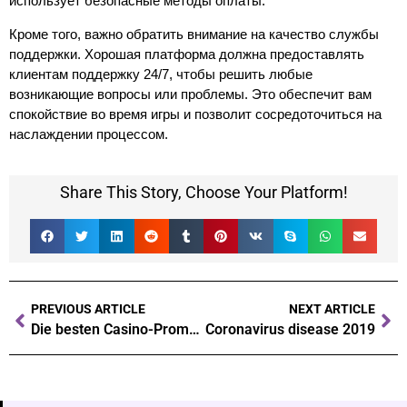
использует безопасные методы оплаты.
Кроме того, важно обратить внимание на качество службы
поддержки. Хорошая платформа должна предоставлять
клиентам поддержку 24/7, чтобы решить любые
возникающие вопросы или проблемы. Это обеспечит вам
спокойствие во время игры и позволит сосредоточиться на
наслаждении процессом.
Share This Story, Choose Your Platform!
PREVIOUS ARTICLE
NEXT ARTICLE
Die besten Casino-Promotionen für maximales Spielvergnügen
Coronavirus disease 2019