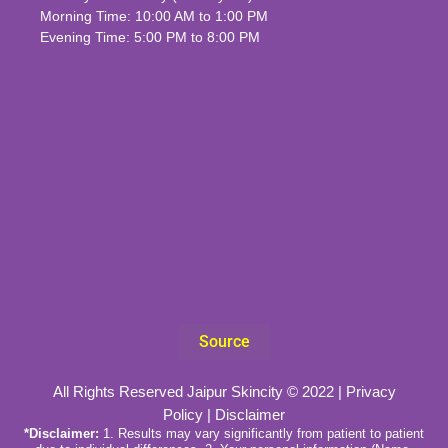
Morning Time: 10:00 AM to 1:00 PM
Evening Time: 5:00 PM to 8:00 PM
Source
All Rights Reserved Jaipur Skincity © 2022 |
Privacy
Policy
|
Disclaimer
*Disclaimer:
1. Results may vary significantly from patient to patient