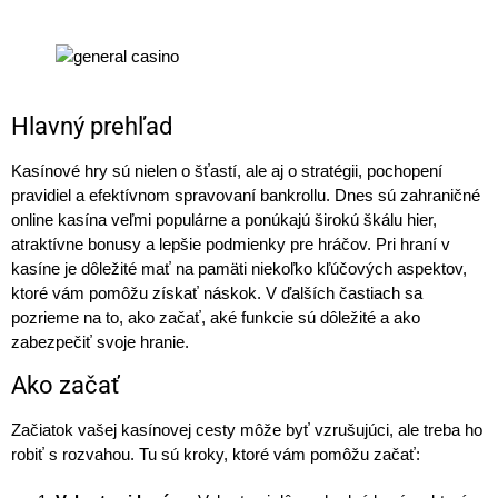
Hlavný prehľad
Kasínové hry sú nielen o šťastí, ale aj o stratégii, pochopení
pravidiel a efektívnom spravovaní bankrollu. Dnes sú zahraničné
online kasína veľmi populárne a ponúkajú širokú škálu hier,
atraktívne bonusy a lepšie podmienky pre hráčov. Pri hraní v
kasíne je dôležité mať na pamäti niekoľko kľúčových aspektov,
ktoré vám pomôžu získať náskok. V ďalších častiach sa
pozrieme na to, ako začať, aké funkcie sú dôležité a ako
zabezpečiť svoje hranie.
Ako začať
Začiatok vašej kasínovej cesty môže byť vzrušujúci, ale treba ho
robiť s rozvahou. Tu sú kroky, ktoré vám pomôžu začať: