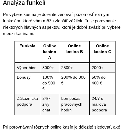
Analýza funkcií
Pri výbere kasína je dôležité venovať pozornosť rôznym
funkciám, ktoré vám môžu zlepšiť zážitok. Tu je porovnanie
niektorých hlavných aspektov, ktoré je dobré zvážiť pri výbere
medzi kasínami.
Funkcia
Online
Online
Online
kasíno
kasíno B
kasíno C
A
Výber hier
3000+
2500+
2000+
Bonusy
100%
200% do 300
50% do
do 500
€
400 €
€
Zákaznícka
24/7
Len počas
24/7 e-
podpora
živý
pracovných
mailová
chat
hodín
podpora
Pri porovnávaní rôznych online kasín je dôležité sledovať, aké