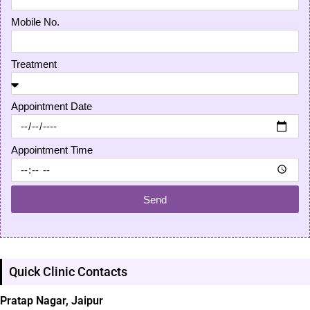
Mobile No.
Treatment
Appointment Date
Appointment Time
Send
Quick Clinic Contacts
Pratap Nagar, Jaipur