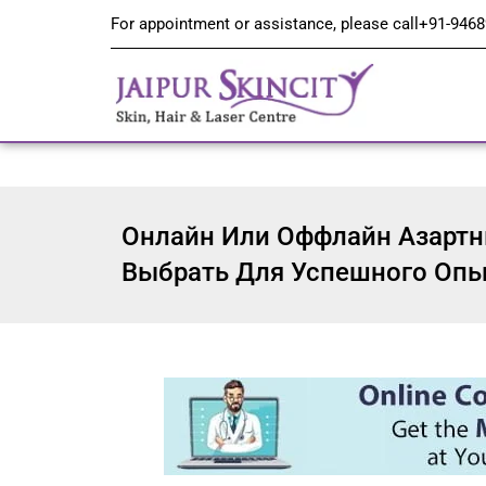
For appointment or assistance, please call
+91-9468
Онлайн Или Оффлайн Азартн
Выбрать Для Успешного Опы