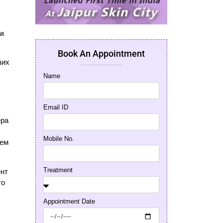
ак
Book An Appointment
ших
Name
Email ID
ера
Mobile No.
ием
Treatment
ент
то
Appointment Date