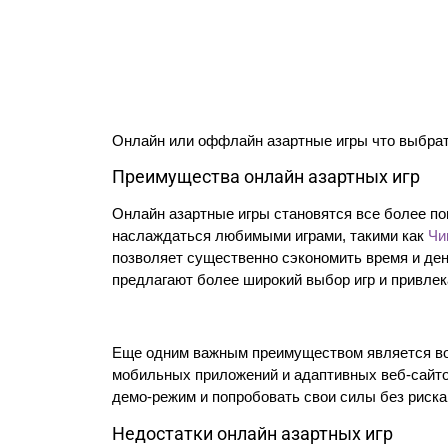
Онлайн или оффлайн азартные игры что выбрат
Преимущества онлайн азартных игр
Онлайн азартные игры становятся все более по
наслаждаться любимыми играми, такими как
Чи
позволяет существенно сэкономить время и день
предлагают более широкий выбор игр и привле
Еще одним важным преимуществом является воз
мобильных приложений и адаптивных веб-сайт
демо-режим и попробовать свои силы без риска 
Недостатки онлайн азартных игр