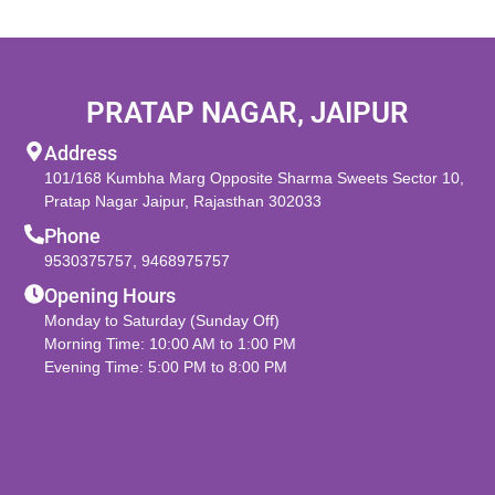
PRATAP NAGAR, JAIPUR
Address
101/168 Kumbha Marg Opposite Sharma Sweets Sector 10,
Pratap Nagar Jaipur, Rajasthan 302033
Phone
9530375757
,
9468975757
Opening Hours
Monday to Saturday (Sunday Off)
Morning Time: 10:00 AM to 1:00 PM
Evening Time: 5:00 PM to 8:00 PM