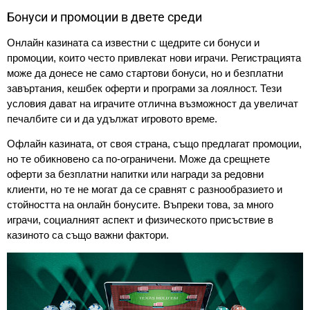
Бонуси и промоции в двете среди
Онлайн казината са известни с щедрите си бонуси и
промоции, които често привлекат нови играчи. Регистрацията
може да донесе не само стартови бонуси, но и безплатни
завъртания, кешбек оферти и програми за лоялност. Тези
условия дават на играчите отлична възможност да увеличат
печалбите си и да удължат игровото време.
Офлайн казината, от своя страна, също предлагат промоции,
но те обикновено са по-ограничени. Може да срещнете
оферти за безплатни напитки или награди за редовни
клиенти, но те не могат да се сравнят с разнообразието и
стойността на онлайн бонусите. Въпреки това, за много
играчи, социалният аспект и физическото присъствие в
казиното са също важни фактори.