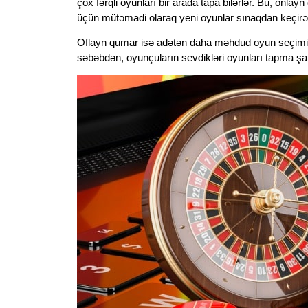
çox fərqli oyunları bir arada tapa bilərlər. Bu, onl
üçün mütəmadi olaraq yeni oyunlar sınaqdan keçirə b
Oflayn qumar isə adətən daha məhdud oyun seçimi ilə
səbəbdən, oyunçuların sevdikləri oyunları tapma şan