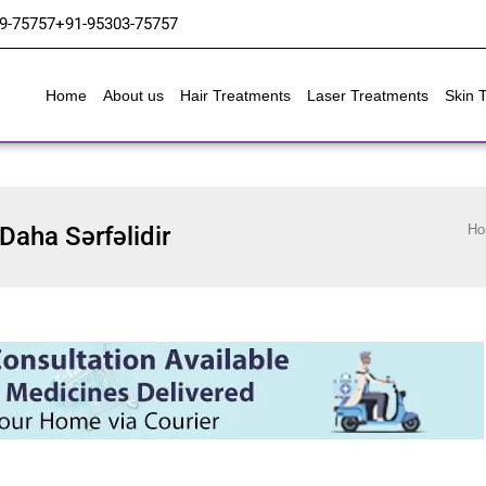
9-75757
+91-95303-75757
Home
About us
Hair Treatments
Laser Treatments
Skin 
Daha Sərfəlidir
Ho