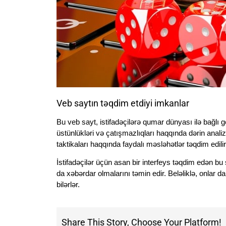
Veb saytın təqdim etdiyi imkanlar
Bu veb sayt, istifadəçilərə qumar dünyası ilə bağlı 
üstünlükləri və çatışmazlıqları haqqında dərin anali
taktikaları haqqında faydalı məsləhətlər təqdim edilir
İstifadəçilər üçün asan bir interfeys təqdim edən 
da xəbərdar olmalarını təmin edir. Beləliklə, onlar 
bilərlər.
Share This Story, Choose Your Platform!