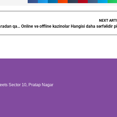
NEXT ART
Kazinolar haqqında yanlış anlayışları necə aradan qaldıraq
ts Sector 10, Pratap Nagar