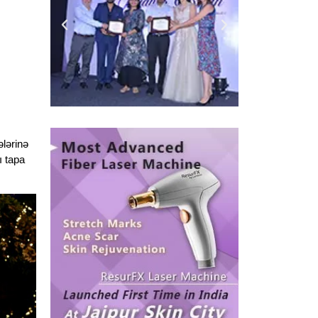
ələrinə
ı tapa