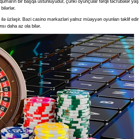
ayn qumarın bir başqa üstünlüyüdür, çünki oyunçular fərqli təcrübələr y
ilərlər.
 üzləşir. Bəzi casino mərkəzləri yalnız müəyyən oyunları təklif edir
sı daha az ola bilər.