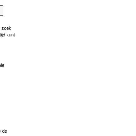
p zoek
ijd kunt
ele
s de