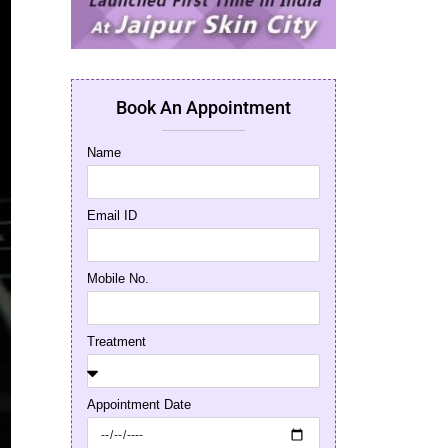
Book An Appointment
Name
Email ID
Mobile No.
Treatment
Appointment Date