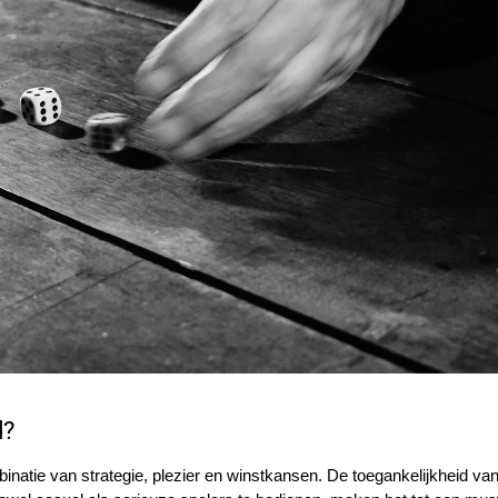
d?
atie van strategie, plezier en winstkansen. De toegankelijkheid van