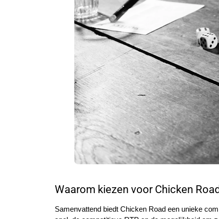
Waarom kiezen voor Chicken Roa
Samenvattend biedt Chicken Road een unieke combin