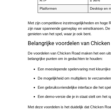
RTP
± 96%
Platformen
Desktop en m
Met zijn competitieve inzetmogelijkheden en hoge 
zijn naar spannende gameplay en winstkansen. De mo
genieten van het spel, waar je ook bent.
Belangrijke voordelen van Chicke
De voordelen van Chicken Road maken het een uitst
belangrijke punten om in gedachten te houden:
Een meeslepende spelervaring met kleurrijke
De mogelijkheid om multipliers te verzamelen
Een gebruiksvriendelijke interface die het spe
Een demo-versie die je in staat stelt om het sp
Met deze voordelen is het duidelijk dat Chicken Roa