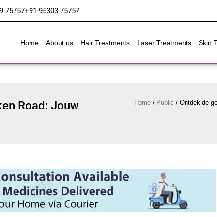
9-75757
+91-95303-75757
Home
About us
Hair Treatments
Laser Treatments
Skin 
ken Road: Jouw
Home
/
Public
/
Ontdek de ge