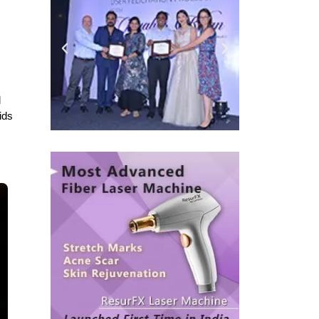
l
ids