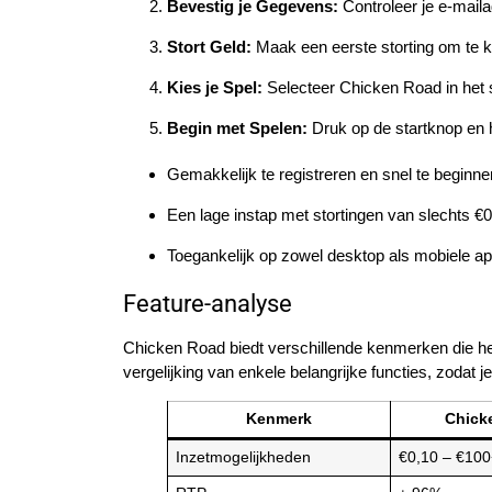
Bevestig je Gegevens:
Controleer je e-maila
Stort Geld:
Maak een eerste storting om te k
Kies je Spel:
Selecteer Chicken Road in het 
Begin met Spelen:
Druk op de startknop en he
Gemakkelijk te registreren en snel te beginne
Een lage instap met stortingen van slechts €0
Toegankelijk op zowel desktop als mobiele ap
Feature-analyse
Chicken Road biedt verschillende kenmerken die he
vergelijking van enkele belangrijke functies, zodat je
Kenmerk
Chick
Inzetmogelijkheden
€0,10 – €100