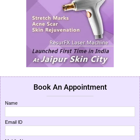
Book An Appointment
Name
Email ID