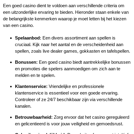
Een goed casino dient te voldoen aan verschillende criteria om
een uitzonderlijke ervaring te bieden. Hieronder staan enkele van
de belangrijkste kenmerken waarop je moet letten bij het kiezen
van een casino.
Spelaanbod:
Een divers assortiment aan spellen is
cruciaal. Kijk naar het aantal en de verscheidenheid aan
spellen, zoals live dealer games, gokkasten en tafelspellen.
Bonussen:
Een goed casino biedt aantrekkelijke bonussen
en promoties die spelers aanmoedigen om zich aan te
melden en te spelen.
Klantenservice:
Vriendelijke en professionele
klantenservice is essentieel voor een goede ervaring.
Controleer of ze 24/7 beschikbaar zijn via verschillende
kanalen.
Betrouwbaarheid:
Zorg ervoor dat het casino gereguleerd
en gelicentieerd is voor jouw veiligheid en gemoedsrust.