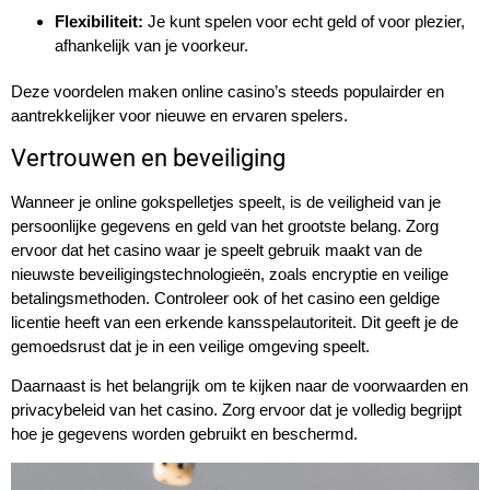
Flexibiliteit:
Je kunt spelen voor echt geld of voor plezier,
afhankelijk van je voorkeur.
Deze voordelen maken online casino’s steeds populairder en
aantrekkelijker voor nieuwe en ervaren spelers.
Vertrouwen en beveiliging
Wanneer je online gokspelletjes speelt, is de veiligheid van je
persoonlijke gegevens en geld van het grootste belang. Zorg
ervoor dat het casino waar je speelt gebruik maakt van de
nieuwste beveiligingstechnologieën, zoals encryptie en veilige
betalingsmethoden. Controleer ook of het casino een geldige
licentie heeft van een erkende kansspelautoriteit. Dit geeft je de
gemoedsrust dat je in een veilige omgeving speelt.
Daarnaast is het belangrijk om te kijken naar de voorwaarden en
privacybeleid van het casino. Zorg ervoor dat je volledig begrijpt
hoe je gegevens worden gebruikt en beschermd.