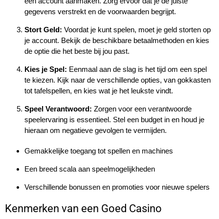
een account aanmaken. Zorg ervoor dat je de juiste
gegevens verstrekt en de voorwaarden begrijpt.
Stort Geld:
Voordat je kunt spelen, moet je geld storten op
je account. Bekijk de beschikbare betaalmethoden en kies
de optie die het beste bij jou past.
Kies je Spel:
Eenmaal aan de slag is het tijd om een spel
te kiezen. Kijk naar de verschillende opties, van gokkasten
tot tafelspellen, en kies wat je het leukste vindt.
Speel Verantwoord:
Zorgen voor een verantwoorde
speelervaring is essentieel. Stel een budget in en houd je
hieraan om negatieve gevolgen te vermijden.
Gemakkelijke toegang tot spellen en machines
Een breed scala aan speelmogelijkheden
Verschillende bonussen en promoties voor nieuwe spelers
Kenmerken van een Goed Casino