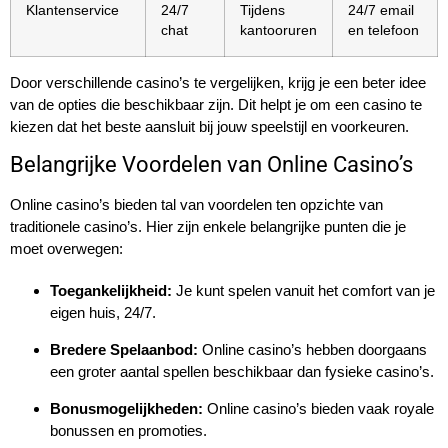
Klantenservice
24/7
Tijdens
24/7 email
chat
kantooruren
en telefoon
Door verschillende casino’s te vergelijken, krijg je een beter idee
van de opties die beschikbaar zijn. Dit helpt je om een casino te
kiezen dat het beste aansluit bij jouw speelstijl en voorkeuren.
Belangrijke Voordelen van Online Casino’s
Online casino’s bieden tal van voordelen ten opzichte van
traditionele casino’s. Hier zijn enkele belangrijke punten die je
moet overwegen:
Toegankelijkheid:
Je kunt spelen vanuit het comfort van je
eigen huis, 24/7.
Bredere Spelaanbod:
Online casino’s hebben doorgaans
een groter aantal spellen beschikbaar dan fysieke casino’s.
Bonusmogelijkheden:
Online casino’s bieden vaak royale
bonussen en promoties.