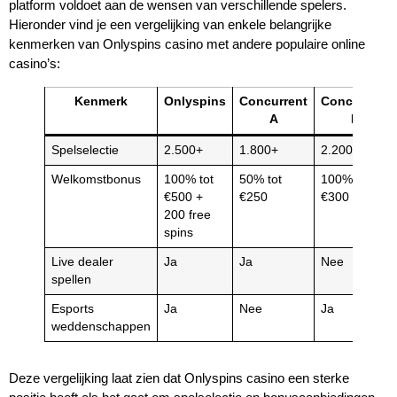
platform voldoet aan de wensen van verschillende spelers.
Hieronder vind je een vergelijking van enkele belangrijke
kenmerken van Onlyspins casino met andere populaire online
casino’s:
Kenmerk
Onlyspins
Concurrent
Concurrent
A
B
Spelselectie
2.500+
1.800+
2.200+
Welkomstbonus
100% tot
50% tot
100% tot
€500 +
€250
€300
200 free
spins
Live dealer
Ja
Ja
Nee
spellen
Esports
Ja
Nee
Ja
weddenschappen
Deze vergelijking laat zien dat Onlyspins casino een sterke