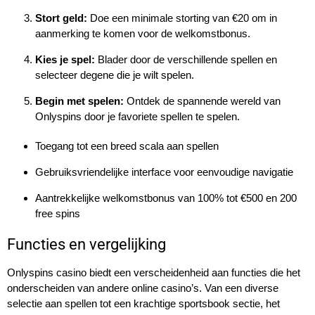
Stort geld:
Doe een minimale storting van €20 om in
aanmerking te komen voor de welkomstbonus.
Kies je spel:
Blader door de verschillende spellen en
selecteer degene die je wilt spelen.
Begin met spelen:
Ontdek de spannende wereld van
Onlyspins door je favoriete spellen te spelen.
Toegang tot een breed scala aan spellen
Gebruiksvriendelijke interface voor eenvoudige navigatie
Aantrekkelijke welkomstbonus van 100% tot €500 en 200
free spins
Functies en vergelijking
Onlyspins casino biedt een verscheidenheid aan functies die het
onderscheiden van andere online casino’s. Van een diverse
selectie aan spellen tot een krachtige sportsbook sectie, het