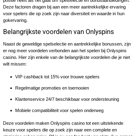
positie heeft als het gaat om spelselectie en bonusaanbiedingen.
Deze factoren dragen bij aan een meer aantrekkelijke ervaring
voor spelers die op zoek zijn naar diversiteit en waarde in hun
gokervaring.
Belangrijkste voordelen van Onlyspins
Naast de geweldige spelselectie en aantrekkelijke bonussen, zijn
er nog meer voordelen verbonden aan het spelen bij Onlyspins
casino. Hier zijn enkele van de belangrijkste voordelen die je niet
wilt missen:
VIP cashback tot 15% voor trouwe spelers
Regelmatige promoties en toernooien
Klantenservice 24/7 beschikbaar voor ondersteuning
Mobiele compatibiliteit voor spelen onderweg
Deze voordelen maken Onlyspins casino tot een uitstekende
keuze voor spelers die op zoek zijn naar een complete en