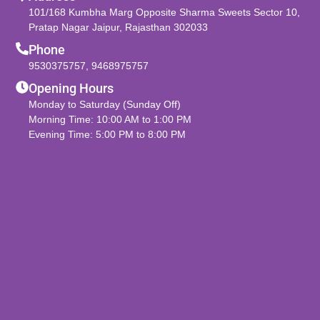
101/168 Kumbha Marg Opposite Sharma Sweets Sector 10,
Pratap Nagar Jaipur, Rajasthan 302033
Phone
9530375757
,
9468975757
Opening Hours
Monday to Saturday (Sunday Off)
Morning Time: 10:00 AM to 1:00 PM
Evening Time: 5:00 PM to 8:00 PM