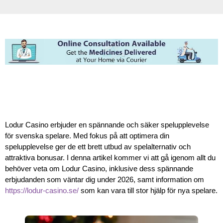
Lodur Casino erbjuder en spännande och säker spelupplevelse
för svenska spelare. Med fokus på att optimera din
spelupplevelse ger de ett brett utbud av spelalternativ och
attraktiva bonusar. I denna artikel kommer vi att gå igenom allt du
behöver veta om Lodur Casino, inklusive dess spännande
erbjudanden som väntar dig under 2026, samt information om
https://lodur-casino.se/
som kan vara till stor hjälp för nya spelare.