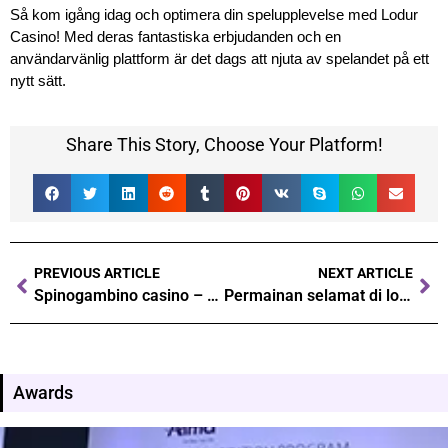
Så kom igång idag och optimera din spelupplevelse med Lodur
Casino! Med deras fantastiska erbjudanden och en
användarvänlig plattform är det dags att njuta av spelandet på ett
nytt sätt.
Share This Story, Choose Your Platform!
PREVIOUS ARTICLE
NEXT ARTICLE
Spinogambino casino – official site: registration, bonuses and quick access to games
Permainan selamat di longfu88: memastikan deposit cepat dan pengeluaran yang selamat
Awards