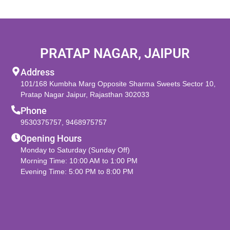
PRATAP NAGAR, JAIPUR
Address
101/168 Kumbha Marg Opposite Sharma Sweets Sector 10,
Pratap Nagar Jaipur, Rajasthan 302033
Phone
9530375757
,
9468975757
Opening Hours
Monday to Saturday (Sunday Off)
Morning Time: 10:00 AM to 1:00 PM
Evening Time: 5:00 PM to 8:00 PM