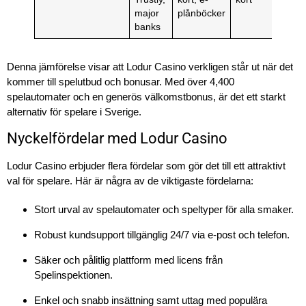
major
plånböcker
banks
Denna jämförelse visar att Lodur Casino verkligen står ut när det
kommer till spelutbud och bonusar. Med över 4,400
spelautomater och en generös välkomstbonus, är det ett starkt
alternativ för spelare i Sverige.
Nyckelfördelar med Lodur Casino
Lodur Casino erbjuder flera fördelar som gör det till ett attraktivt
val för spelare. Här är några av de viktigaste fördelarna:
Stort urval av spelautomater och speltyper för alla smaker.
Robust kundsupport tillgänglig 24/7 via e-post och telefon.
Säker och pålitlig plattform med licens från
Spelinspektionen.
Enkel och snabb insättning samt uttag med populära