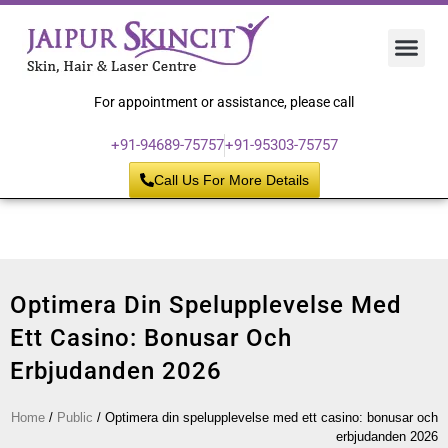
Hair 
Laser
Skin 
For appointment or assistance, please call
+91-94689-75757
+91-95303-75757
Call Us For More Details
Optimera Din Spelupplevelse Med
Ett Casino: Bonusar Och
Erbjudanden 2026
Home
/
Public
/
Optimera din spelupplevelse med ett casino: bonusar och
erbjudanden 2026