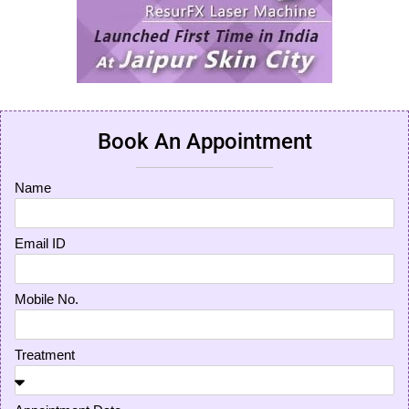
Book An Appointment
Name
Email ID
Mobile No.
Treatment