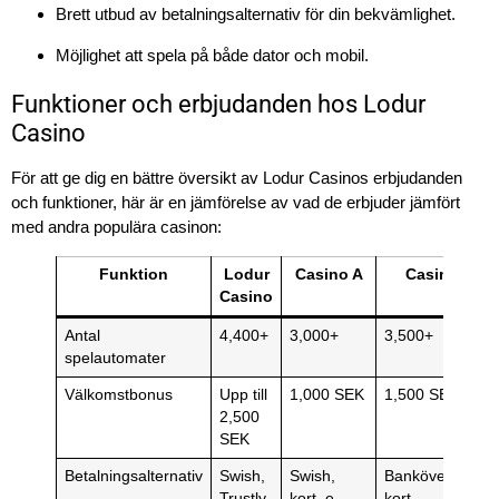
Brett utbud av betalningsalternativ för din bekvämlighet.
Möjlighet att spela på både dator och mobil.
Funktioner och erbjudanden hos Lodur
Casino
För att ge dig en bättre översikt av Lodur Casinos erbjudanden
och funktioner, här är en jämförelse av vad de erbjuder jämfört
med andra populära casinon:
Funktion
Lodur
Casino A
Casino B
Casino
Antal
4,400+
3,000+
3,500+
spelautomater
Välkomstbonus
Upp till
1,000 SEK
1,500 SEK
2,500
SEK
Betalningsalternativ
Swish,
Swish,
Banköverföring,
Trustly,
kort, e-
kort