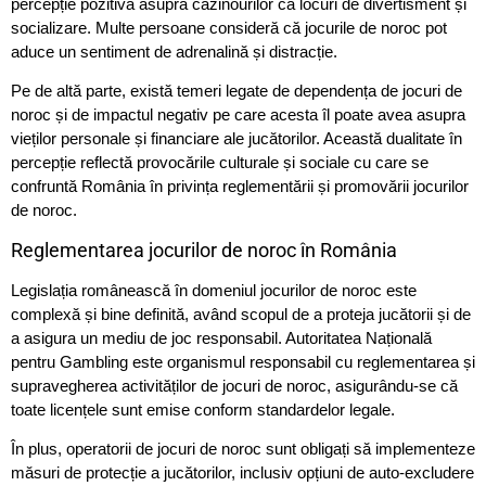
percepție pozitivă asupra cazinourilor ca locuri de divertisment și
socializare. Multe persoane consideră că jocurile de noroc pot
aduce un sentiment de adrenalină și distracție.
Pe de altă parte, există temeri legate de dependența de jocuri de
noroc și de impactul negativ pe care acesta îl poate avea asupra
vieților personale și financiare ale jucătorilor. Această dualitate în
percepție reflectă provocările culturale și sociale cu care se
confruntă România în privința reglementării și promovării jocurilor
de noroc.
Reglementarea jocurilor de noroc în România
Legislația românească în domeniul jocurilor de noroc este
complexă și bine definită, având scopul de a proteja jucătorii și de
a asigura un mediu de joc responsabil. Autoritatea Națională
pentru Gambling este organismul responsabil cu reglementarea și
supravegherea activităților de jocuri de noroc, asigurându-se că
toate licențele sunt emise conform standardelor legale.
În plus, operatorii de jocuri de noroc sunt obligați să implementeze
măsuri de protecție a jucătorilor, inclusiv opțiuni de auto-excludere