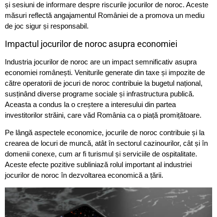
și sesiuni de informare despre riscurile jocurilor de noroc. Aceste
măsuri reflectă angajamentul României de a promova un mediu
de joc sigur și responsabil.
Impactul jocurilor de noroc asupra economiei
Industria jocurilor de noroc are un impact semnificativ asupra
economiei românești. Veniturile generate din taxe și impozite de
către operatorii de jocuri de noroc contribuie la bugetul național,
susținând diverse programe sociale și infrastructura publică.
Aceasta a condus la o creștere a interesului din partea
investitorilor străini, care văd România ca o piață promițătoare.
Pe lângă aspectele economice, jocurile de noroc contribuie și la
crearea de locuri de muncă, atât în sectorul cazinourilor, cât și în
domenii conexe, cum ar fi turismul și serviciile de ospitalitate.
Aceste efecte pozitive subliniază rolul important al industriei
jocurilor de noroc în dezvoltarea economică a țării.