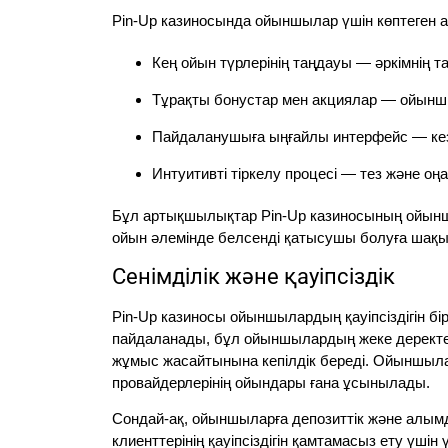
Pin-Up казиносында ойыншылар үшін көптеген
Кең ойын түрлерінің таңдауы — әркімнің 
Тұрақты бонустар мен акциялар — ойынш
Пайдаланушыға ыңғайлы интерфейс — кез 
Интуитивті тіркелу процесі — тез және оңа
Бұл артықшылықтар Pin-Up казиносының ойынш
ойын әлемінде белсенді қатысушы болуға шақ
Сенімділік және қауіпсіздік
Pin-Up казиносы ойыншылардың қауіпсіздігін б
пайдаланады, бұл ойыншылардың жеке деректер
жұмыс жасайтынына кепілдік береді. Ойыншыла
провайдерлерінің ойындары ғана ұсынылады.
Сондай-ақ, ойыншыларға депозиттік және алым
клиенттерінің қауіпсіздігін қамтамасыз ету үші