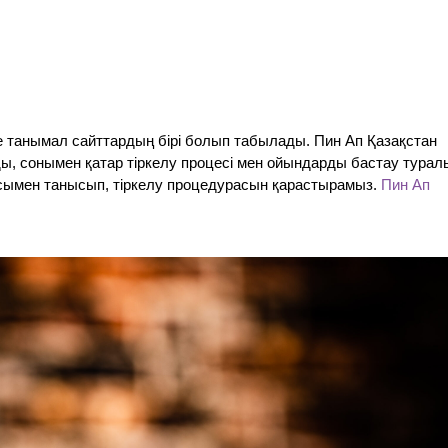
е танымал сайттардың бірі болып табылады. Пин Ап Қазақстан
, сонымен қатар тіркелу процесі мен ойындарды бастау турал
носымен танысып, тіркелу процедурасын қарастырамыз.
Пин Ап