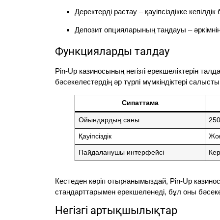
Деректерді растау – қауіпсіздікке кепілдік 
Депозит опцияларының таңдауы – әркімнің 
Функцияларды талдау
Pin-Up казиносының негізгі ерекшеліктерін тал
бәсекелестердің әр түрлі мүмкіндіктері салыст
Сипаттама
Ойындардың саны
25
Қауіпсіздік
Жо
Пайдаланушы интерфейсі
Кер
Кестеден көріп отырғанымыздай, Pin-Up казино
стандарттарымен ерекшеленеді, бұл оны бәсеке
Негізгі артықшылықтар