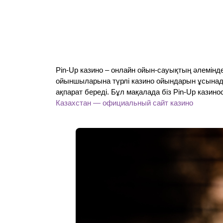
Pin-Up казино – онлайн ойын-сауықтың әлемінд
ойыншыларына түрлі казино ойындарын ұсынады
ақпарат береді. Бұл мақалада біз Pin-Up кази
Казахстан — официальный сайт казино