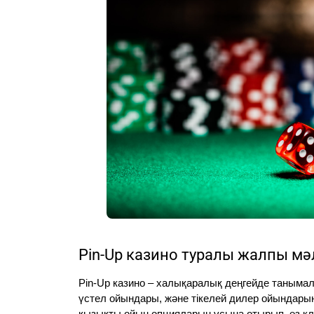
Pin-Up казино туралы жалпы мә
Pin-Up казино – халықаралық деңгейде таныма
үстел ойындары, және тікелей дилер ойындары
қызықты ойын опцияларын ұсына отырып, өз кли