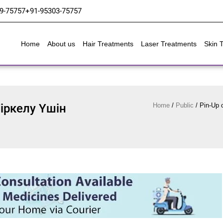
9-75757
+91-95303-75757
Home
About us
Hair Treatments
Laser Treatments
Skin 
Тіркелу Үшін
Home
/
Public
/
Pin-Up 