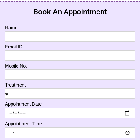
Book An Appointment
Name
Email ID
Mobile No.
Treatment
Appointment Date
Appointment Time