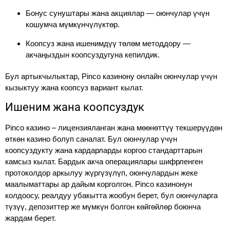
Бонус сунуштары жана акциялар — оюнчулар үчүн
кошумча мүмкүнчүлүктөр.
Коопсуз жана ишенимдүү төлөм методдору —
акчаңыздын коопсуздугуна кепилдик.
Бул артыкчылыктар, Pinco казинону онлайн оюнчулар үчүн
кызыктуу жана коопсуз вариант кылат.
Ишеним жана коопсуздук
Pinco казино – лицензияланган жана мөөнөттүү текшерүүдөн
өткөн казино болуп саналат. Бул оюнчулар үчүн
коопсуздукту жана кардарларды коргоо стандарттарын
камсыз кылат. Бардык акча операциялары шифрленген
протоколдор аркылуу жүргүзүлүп, оюнчулардын жеке
маалыматтары ар дайым корголгон. Pinco казинонун
колдоосу, реалдуу убакытта жообун берет, бул оюнчуларга
түзүү, депозиттер же мүмкүн болгон көйгөйлөр боюнча
жардам берет.