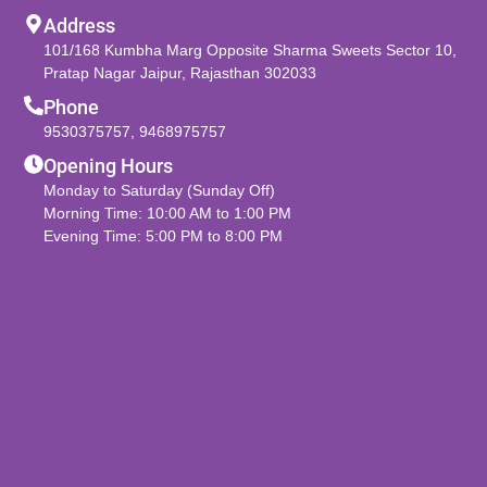
Address
101/168 Kumbha Marg Opposite Sharma Sweets Sector 10,
Pratap Nagar Jaipur, Rajasthan 302033
Phone
9530375757
,
9468975757
Opening Hours
Monday to Saturday (Sunday Off)
Morning Time: 10:00 AM to 1:00 PM
Evening Time: 5:00 PM to 8:00 PM