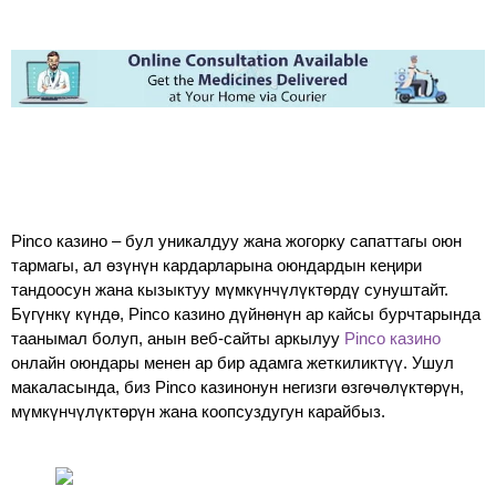
Pinco казино – бул уникалдуу жана жогорку сапаттагы оюн
тармагы, ал өзүнүн кардарларына оюндардын кеңири
тандоосун жана кызыктуу мүмкүнчүлүктөрдү сунуштайт.
Бүгүнкү күндө, Pinco казино дүйнөнүн ар кайсы бурчтарында
таанымал болуп, анын веб-сайты аркылуу
Pinco казино
онлайн оюндары менен ар бир адамга жеткиликтүү. Ушул
макаласында, биз Pinco казинонун негизги өзгөчөлүктөрүн,
мүмкүнчүлүктөрүн жана коопсуздугун карайбыз.