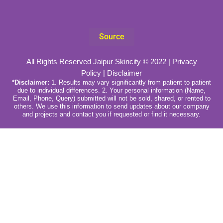
Source
All Rights Reserved Jaipur Skincity © 2022 |
Privacy
Policy
|
Disclaimer
*Disclaimer:
1. Results may vary significantly from patient to patient
due to individual differences. 2. Your personal information (Name,
Email, Phone, Query) submitted will not be sold, shared, or rented to
others. We use this information to send updates about our company
and projects and contact you if requested or find it necessary.