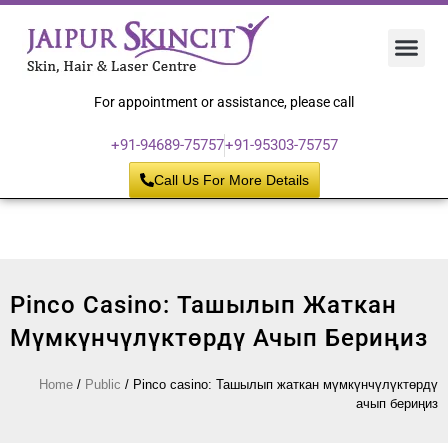
Hair 
Laser
Skin 
For appointment or assistance, please call
+91-94689-75757
+91-95303-75757
Call Us For More Details
Pinco Casino: Ташылып Жаткан
Мүмкүнчүлүктөрдү Ачып Бериңиз
Home
/
Public
/
Pinco casino: Ташылып жаткан мүмкүнчүлүктөрдү
ачып бериңиз