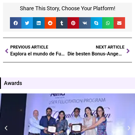
Share This Story, Choose Your Platform!
PREVIOUS ARTICLE
NEXT ARTICLE
Explora el mundo de Fun88 casino: tu guía definitiva para ganar grandes premios Fun88 casino es una de las plataformas m
Die besten Bonus-Angebote im lizaro casino: Sichere dir jetzt deine Vorteile
Awards