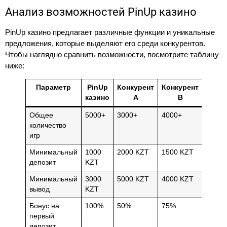
Анализ возможностей PinUp казино
PinUp казино предлагает различные функции и уникальные
предложения, которые выделяют его среди конкурентов.
Чтобы наглядно сравнить возможности, посмотрите таблицу
ниже:
Параметр
PinUp
Конкурент
Конкурент
казино
A
B
Общее
5000+
3000+
4000+
количество
игр
Минимальный
1000
2000 KZT
1500 KZT
депозит
KZT
Минимальный
3000
5000 KZT
4000 KZT
вывод
KZT
Бонус на
100%
50%
75%
первый
депозит