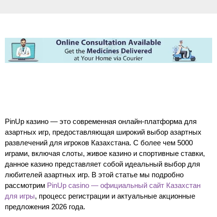
PinUp казино — это современная онлайн-платформа для
азартных игр, предоставляющая широкий выбор азартных
развлечений для игроков Казахстана. С более чем 5000
играми, включая слоты, живое казино и спортивные ставки,
данное казино представляет собой идеальный выбор для
любителей азартных игр. В этой статье мы подробно
рассмотрим
PinUp casino — официальный сайт Казахстан
для игры
, процесс регистрации и актуальные акционные
предложения 2026 года.