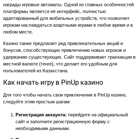
награды игровые автоматы. Одной из главных особенностей
платформы является её интерфейс, полностью
адаптированный для мобильных устройств, что позволяет
игрокам наслаждаться азартными играми в любое время и в
любом месте.
Казино также предлагает ряд привлекательных акций и
бонусов, способствующих привлечению новых игроков и
удержанию существующих. Сайт поддерживает транзакции в
местной валюте (тенге), что делает его удобным для
пользователей из Казахстана.
Как начать игру в PinUp казино
Для того чтобы начать свои приключения в PinUp казино,
следуйте этим простым шагам:
Регистрация аккаунта:
перейдите на официальный
сайт и заполните регистрационную форму с
необходимыми данными.