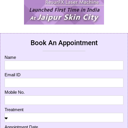
Book An Appointment
Name
Email ID
Mobile No.
Treatment
Appointment Date