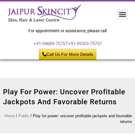
Hair 
Laser
Skin 
For appointment or assistance, please call
+91-94689-75757
+91-95303-75757
Call Us For More Details
Play For Power: Uncover Profitable
Jackpots And Favorable Returns
Home
/
Public
/
Play for power: uncover profitable jackpots and favorable
returns