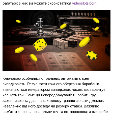
багатьох з них ви можете скористатися
videoslotslogin
.
Ключовою особливістю гральних автоматів є їхня
випадковість. Результати кожного обертання барабанів
визначаються генератором випадкових чисел, що гарантує
чесність гри. Саме ця непередбачуваність робить гру
захопливою та дає шанс кожному гравцю зірвати джекпот,
незалежно від його досвіду чи розміру ставки. Важливо
пам’ятати про відповідальну гру та встановлювати для себе