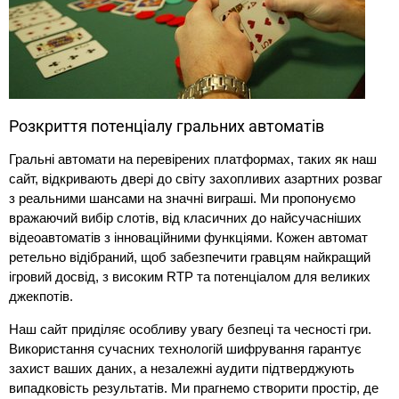
Розкриття потенціалу гральних автоматів
Гральні автомати на перевірених платформах, таких як наш
сайт, відкривають двері до світу захопливих азартних розваг
з реальними шансами на значні виграші. Ми пропонуємо
вражаючий вибір слотів, від класичних до найсучасніших
відеоавтоматів з інноваційними функціями. Кожен автомат
ретельно відібраний, щоб забезпечити гравцям найкращий
ігровий досвід, з високим RTP та потенціалом для великих
джекпотів.
Наш сайт приділяє особливу увагу безпеці та чесності гри.
Використання сучасних технологій шифрування гарантує
захист ваших даних, а незалежні аудити підтверджують
випадковість результатів. Ми прагнемо створити простір, де