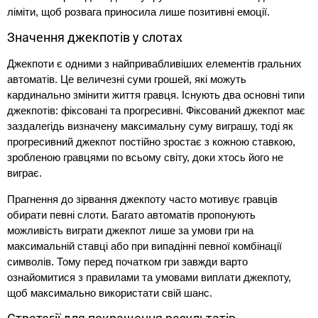
ліміти, щоб розвага приносила лише позитивні емоції.
Значення джекпотів у слотах
Джекпоти є одними з найпривабливіших елементів гральних
автоматів. Це величезні суми грошей, які можуть
кардинально змінити життя гравця. Існують два основні типи
джекпотів: фіксовані та прогресивні. Фіксований джекпот має
заздалегідь визначену максимальну суму виграшу, тоді як
прогресивний джекпот постійно зростає з кожною ставкою,
зробленою гравцями по всьому світу, доки хтось його не
виграє.
Прагнення до зірвання джекпоту часто мотивує гравців
обирати певні слоти. Багато автоматів пропонують
можливість виграти джекпот лише за умови гри на
максимальній ставці або при випадінні певної комбінації
символів. Тому перед початком гри завжди варто
ознайомитися з правилами та умовами виплати джекпоту,
щоб максимально використати свій шанс.