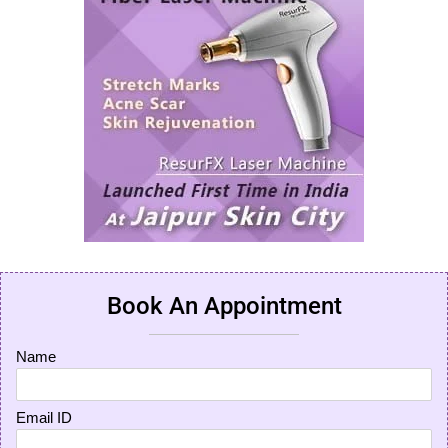
Book An Appointment
Name
Email ID