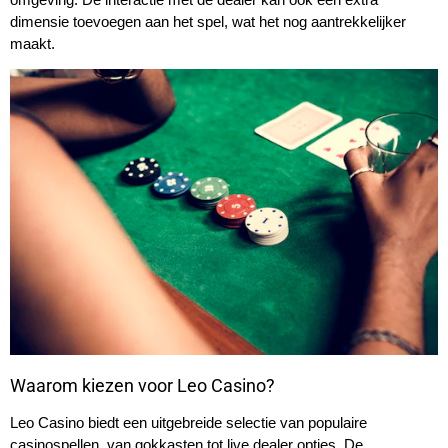
dimensie toevoegen aan het spel, wat het nog aantrekkelijker
maakt.
Waarom kiezen voor Leo Casino?
Leo Casino biedt een uitgebreide selectie van populaire
casinospellen, van gokkasten tot live dealer opties. De