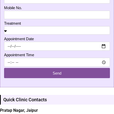
Mobile No.
Treatment
Appointment Date
Appointment Time
Send
Quick Clinic Contacts
Pratap Nagar, Jaipur