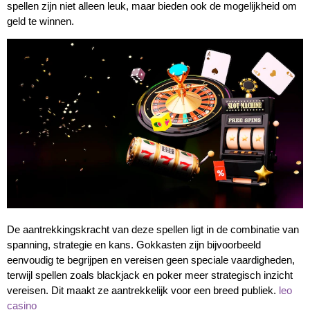
spellen zijn niet alleen leuk, maar bieden ook de mogelijkheid om
geld te winnen.
De aantrekkingskracht van deze spellen ligt in de combinatie van
spanning, strategie en kans. Gokkasten zijn bijvoorbeeld
eenvoudig te begrijpen en vereisen geen speciale vaardigheden,
terwijl spellen zoals blackjack en poker meer strategisch inzicht
vereisen. Dit maakt ze aantrekkelijk voor een breed publiek.
leo
casino