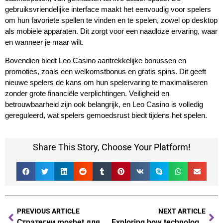
gebruiksvriendelijke interface maakt het eenvoudig voor spelers
om hun favoriete spellen te vinden en te spelen, zowel op desktop
als mobiele apparaten. Dit zorgt voor een naadloze ervaring, waar
en wanneer je maar wilt.
Bovendien biedt Leo Casino aantrekkelijke bonussen en
promoties, zoals een welkomstbonus en gratis spins. Dit geeft
nieuwe spelers de kans om hun spelervaring te maximaliseren
zonder grote financiële verplichtingen. Veiligheid en
betrouwbaarheid zijn ook belangrijk, en Leo Casino is volledig
gereguleerd, wat spelers gemoedsrust biedt tijdens het spelen.
Share This Story, Choose Your Platform!
PREVIOUS ARTICLE
NEXT ARTICLE
Стратегии mosbet для уверенной победы в азартных играх
Exploring how technology reshapes the casino gaming experience