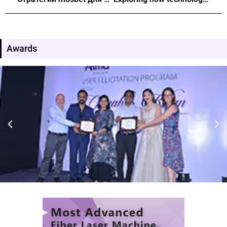
Awards