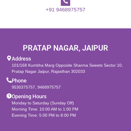
+91 9468975757
PRATAP NAGAR, JAIPUR
Address
101/168 Kumbha Marg Opposite Sharma Sweets Sector 10,
Pratap Nagar Jaipur, Rajasthan 302033
Phone
9530375757
,
9468975757
Opening Hours
Monday to Saturday (Sunday Off)
Morning Time: 10:00 AM to 1:00 PM
Evening Time: 5:00 PM to 8:00 PM