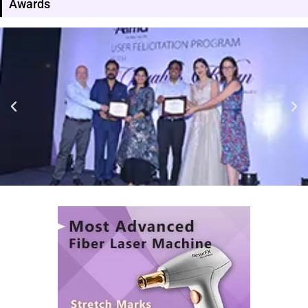
Awards