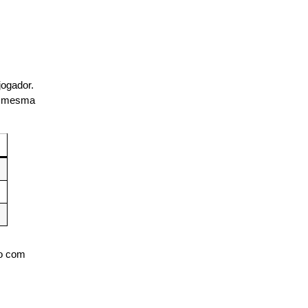
jogador.
da mesma
ão com