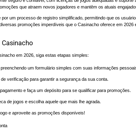
nte seguro e confiável, com licenças de jogos adequadas e suporte 
 promoções que atraem novos jogadores e mantêm os atuais engajado
 por um processo de registro simplificado, permitindo que os usuári
diversas promoções imperdíveis que o Casinacho oferece em 2026
o Casinacho
sinacho em 2026, siga estas etapas simples:
 preenchendo um formulário simples com suas informações pessoai
e verificação para garantir a segurança da sua conta.
agamento e faça um depósito para se qualificar para promoções.
teca de jogos e escolha aquele que mais lhe agrada.
 jogo e aproveite as promoções disponíveis!
onta