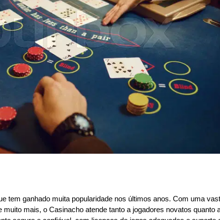
que tem ganhado muita popularidade nos últimos anos. Com uma vas
ck e muito mais, o Casinacho atende tanto a jogadores novatos quanto 