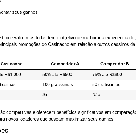
s
umentar seus ganhos
po e valor, mas todas têm o objetivo de melhorar a experiência do 
 principais promoções do Casinacho em relação a outros cassinos 
Casinacho
Competidor A
Competidor B
té R$1.000
50% até R$500
75% até R$800
tissimas
100 grátissimas
50 grátissimas
Sim
Não
 competitivas e oferecem benefícios significativos em comparaç
e para novos jogadores que buscam maximizar seus ganhos.
ões