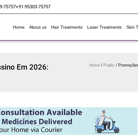
9-75757
+91-95303-75757
Home
About us
Hair Treatments
Laser Treatments
Skin 
ssino Em 2026:
Home
/
Public
/
Promoções