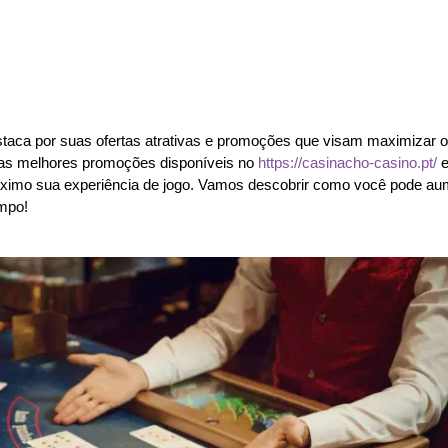
taca por suas ofertas atrativas e promoções que visam maximizar 
 as melhores promoções disponíveis no
https://casinacho-casino.pt/
máximo sua experiência de jogo. Vamos descobrir como você pode au
mpo!