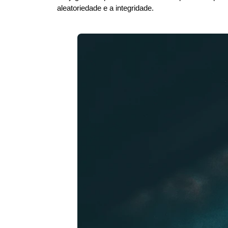
aleatoriedade e a integridade.