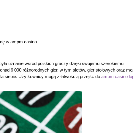
odę w ampm casino
yła uznanie wśród polskich graczy dzięki swojemu szerokiemu
nad 6 000 różnorodnych gier, w tym slotów, gier stołowych oraz mo
la siebie. Użytkownicy mogą z łatwością przejść do
ampm casino lo