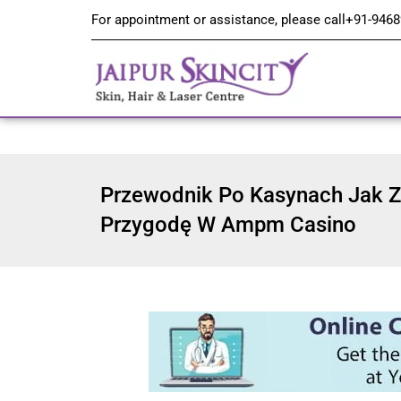
For appointment or assistance, please call
+91-9468
Przewodnik Po Kasynach Jak 
Przygodę W Ampm Casino