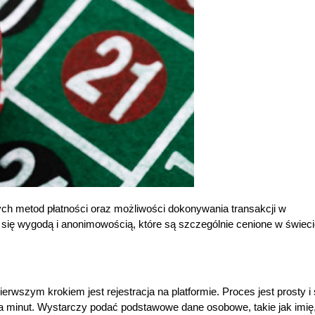
ych metod płatności oraz możliwości dokonywania transakcji w
się wygodą i anonimowością, które są szczególnie cenione w świeci
szym krokiem jest rejestracja na platformie. Proces jest prosty i 
a minut. Wystarczy podać podstawowe dane osobowe, takie jak imię