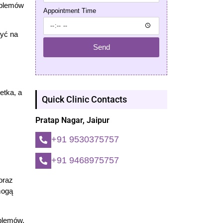
roblemów
Appointment Time
zyć na
Send
etka, a
Quick Clinic Contacts
Pratap Nagar, Jaipur
+91 9530375757
+91 9468975757
oraz
mogą
oblemów,