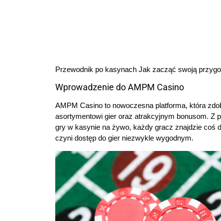
Przewodnik po kasynach Jak zacząć swoją przyg
Wprowadzenie do AMPM Casino
AMPM Casino to nowoczesna platforma, która zdob
asortymentowi gier oraz atrakcyjnym bonusom. Z po
gry w kasynie na żywo, każdy gracz znajdzie coś d
czyni dostęp do gier niezwykle wygodnym.