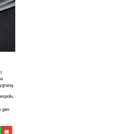
i
na
ygraną.
espołu.
gier.