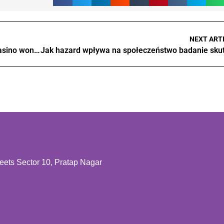
NEXT ART
Jaký je rozdíl mezi online a offline kasiny casino wonaco
ts Sector 10, Pratap Nagar