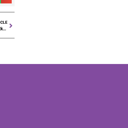
ICLE
Jak hazard wpływa na społeczeństwo badanie skutków Mafia Casino