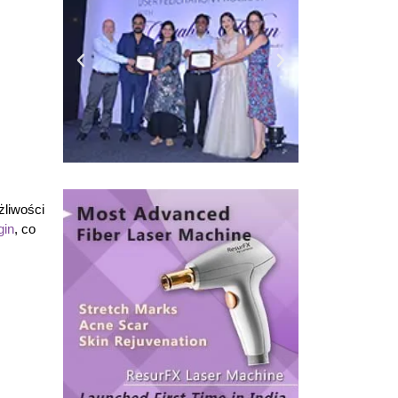
żliwości
gin
, co