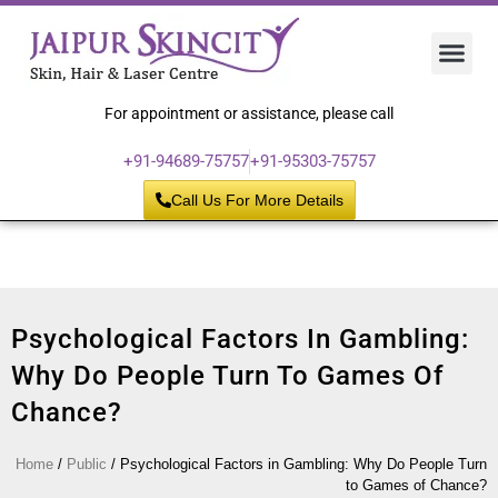
Hair 
Laser
Skin 
For appointment or assistance, please call
+91-94689-75757
+91-95303-75757
Call Us For More Details
Psychological Factors In Gambling:
Why Do People Turn To Games Of
Chance?
Home
/
Public
/
Psychological Factors in Gambling: Why Do People Turn
to Games of Chance?