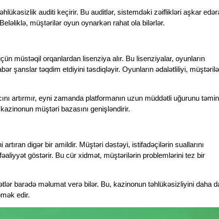
ükəsizlik auditi keçirir. Bu auditlər, sistemdəki zəiflikləri aşkar edər
Beləliklə, müştərilər oyun oynarkən rahat ola bilərlər.
çün müstəqil orqanlardan lisenziya alır. Bu lisenziyalar, oyunların
ər şanslar təqdim etdiyini təsdiqləyir. Oyunların ədalətliliyi, müştərilə
ncını artırmır, eyni zamanda platformanın uzun müddətli uğurunu təmin
a kazinonun müştəri bazasını genişləndirir.
artıran digər bir amildir. Müştəri dəstəyi, istifadəçilərin suallarını
iyyət göstərir. Bu cür xidmət, müştərilərin problemlərini tez bir
yətlər barədə məlumat verə bilər. Bu, kazinonun təhlükəsizliyini daha d
ömək edir.