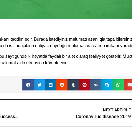
kanı təqdim edir. Burada istədiyiniz məlumatı asanlıqla tapa bilərsiniz
 bu da istifadəçilərin ehtiyac duyduğu məlumatlara çatma imkanı yaradı
u sayt gündəlik həyatda faydalı bir alət olaraq fəaliyyət göstərir. Müxt
a məlumat əldə etməsinə kömək edir.
NEXT ARTICLE
Mastering game strategies Key tactics for successful gambling
Coronavirus disease 2019