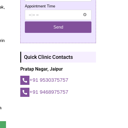
Appointment Time
ək,
Send
rin
Quick Clinic Contacts
Pratap Nagar, Jaipur
+91 9530375757
+91 9468975757
a