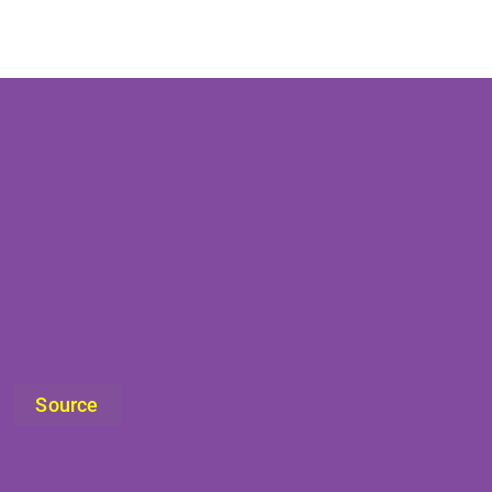
Source