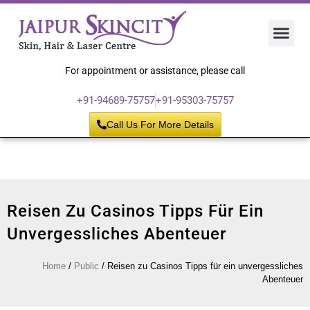
Hair 
Laser
Skin 
For appointment or assistance, please call
+91-94689-75757
+91-95303-75757
Call Us For More Details
Reisen Zu Casinos Tipps Für Ein
Unvergessliches Abenteuer
Home
/
Public
/
Reisen zu Casinos Tipps für ein unvergessliches
Abenteuer