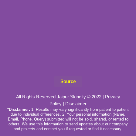
Source
All Rights Reserved Jaipur Skincity © 2022 |
Privacy
Policy
|
Disclaimer
*Disclaimer:
1. Results may vary significantly from patient to patient
due to individual differences. 2. Your personal information (Name,
Email, Phone, Query) submitted will not be sold, shared, or rented to
others. We use this information to send updates about our company
and projects and contact you if requested or find it necessary.