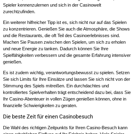
Spieler kennenzulernen und sich in der Casinowelt
zurechtzufinden.
Ein weiterer hilfreicher Tipp ist es, sich nicht nur auf das Spielen
zu konzentrieren. Genießen Sie auch die Atmosphäre, die Shows
und die Restaurants, die oft Teil des Casinoerlebnisses sind.
Machen Sie Pausen zwischen den Spielen, um sich zu erholen
und neue Energie zu tanken. Dadurch können Sie Ihre
Spielfähigkeiten verbessern und die gesamte Erfahrung intensiver
genießen.
Es ist zudem wichtig, verantwortungsbewusst zu spielen. Setzen
Sie sich Limits für Ihre Einsätze und lassen Sie sich nicht von der
Stimmung des Spiels mitreißen. Ein durchdachtes und
kontrolliertes Spielverhalten trägt entscheidend dazu bei, dass Sie
Ihr Casino-Abenteuer in vollen Zügen genießen können, ohne in
finanzielle Schwierigkeiten zu geraten.
Die beste Zeit für einen Casinobesuch
Die Wahl des richtigen Zeitpunkts für Ihren Casino-Besuch kann