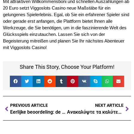
Mit attraktiven Willkommensboni und schnellen Auszahlungen ab
20 Euro setzt Viggoslots Casino neue Maßstäbe für ein
gelungenes Spielerlebnis. Egal, ob Sie ein erfahrener Spieler sind
oder gerade erst anfangen, die Plattform bietet Ihnen alle
Werkzeuge, die Sie benötigen, um in die faszinierende Welt des
Glücksspiels einzutauchen. Lassen Sie sich von der
Begeisterung mitreißen und planen Sie Ihr nächstes Abenteuer
mit Viggoslots Casino!
Share This Story, Choose Your Platform!
PREVIOUS ARTICLE
NEXT ARTICLE
Eerlijke beoordeling: de voor- en nadelen van online casino’s in 2026 In de snel veranderende wereld van online gokken i
Ανακαλύψτε τα καλύτερα καζίνο της χρονιάς: Μοναδικές προσφορές και μπόνους Τα καζίνο προσφέρουν μια μοναδική εμπειρία ψυ