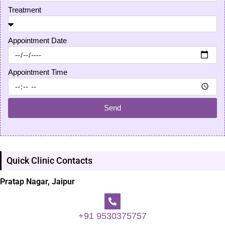
Treatment
Appointment Date
Appointment Time
Send
Quick Clinic Contacts
Pratap Nagar, Jaipur
+91 9530375757