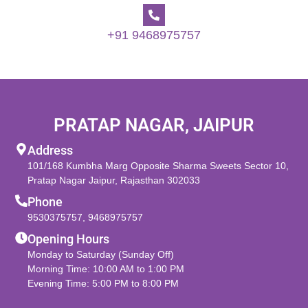
+91 9468975757
PRATAP NAGAR, JAIPUR
Address
101/168 Kumbha Marg Opposite Sharma Sweets Sector 10,
Pratap Nagar Jaipur, Rajasthan 302033
Phone
9530375757
,
9468975757
Opening Hours
Monday to Saturday (Sunday Off)
Morning Time: 10:00 AM to 1:00 PM
Evening Time: 5:00 PM to 8:00 PM