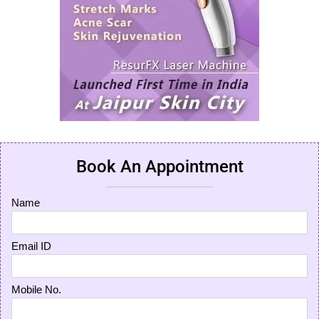
Book An Appointment
Name
Email ID
Mobile No.