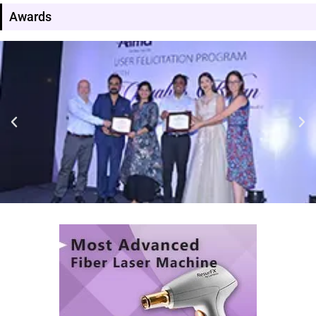
Awards