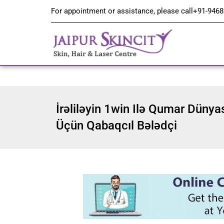
For appointment or assistance, please call
+91-9468
İrəliləyin 1win Ilə Qumar Düny
Üçün Qabaqcıl Bələdçi