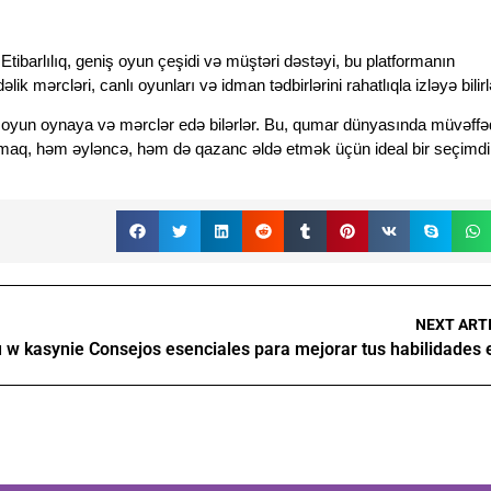
. Etibarlılıq, geniş oyun çeşidi və müştəri dəstəyi, bu platformanın
ik mərcləri, canlı oyunları və idman tədbirlərini rahatlıqla izləyə bilirl
yerdə oyun oynaya və mərclər edə bilərlər. Bu, qumar dünyasında müvəffə
ynamaq, həm əyləncə, həm də qazanc əldə etmək üçün ideal bir seçimdi
NEXT ART
u w kasynie