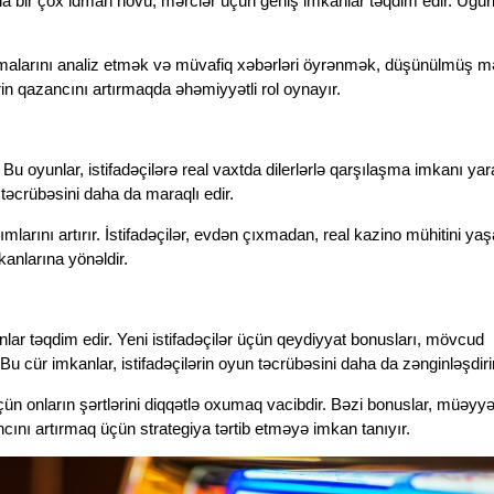
aha bir çox idman növü, mərclər üçün geniş imkanlar təqdim edir. Uğur
ormalarını analiz etmək və müvafiq xəbərləri öyrənmək, düşünülmüş m
in qazancını artırmaqda əhəmiyyətli rol oynayır.
. Bu oyunlar, istifadəçilərə real vaxtda dilerlərlə qarşılaşma imkanı yar
 təcrübəsini daha da maraqlı edir.
ımlarını artırır. İstifadəçilər, evdən çıxmadan, real kazino mühitini ya
kanlarına yönəldir.
nlar təqdim edir. Yeni istifadəçilər üçün qeydiyyat bonusları, mövcud
u cür imkanlar, istifadəçilərin oyun təcrübəsini daha da zənginləşdirir
 onların şərtlərini diqqətlə oxumaq vacibdir. Bəzi bonuslar, müəyy
zancını artırmaq üçün strategiya tərtib etməyə imkan tanıyır.